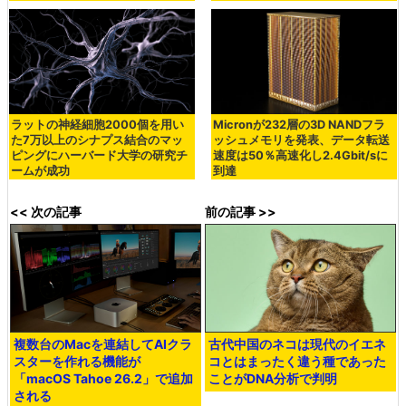
ラットの神経細胞2000個を用い
Micronが232層の3D NANDフラ
た7万以上のシナプス結合のマッ
ッシュメモリを発表、データ転送
ピングにハーバード大学の研究チ
速度は50％高速化し2.4Gbit/sに
ームが成功
到達
<< 次の記事
前の記事 >>
複数台のMacを連結してAIクラ
古代中国のネコは現代のイエネ
スターを作れる機能が
コとはまったく違う種であった
「macOS Tahoe 26.2」で追加
ことがDNA分析で判明
される