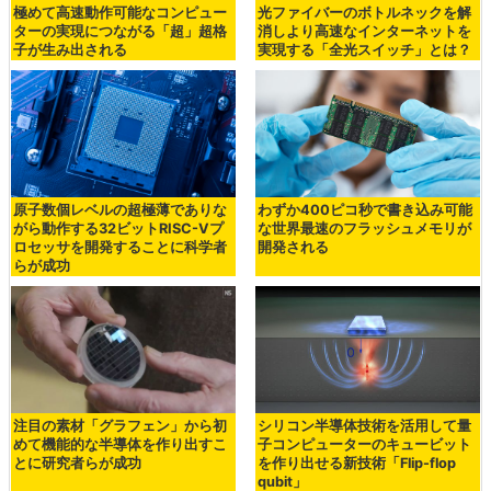
極めて高速動作可能なコンピュー
光ファイバーのボトルネックを解
ターの実現につながる「超」超格
消しより高速なインターネットを
子が生み出される
実現する「全光スイッチ」とは？
原子数個レベルの超極薄でありな
わずか400ピコ秒で書き込み可能
がら動作する32ビットRISC-Vプ
な世界最速のフラッシュメモリが
ロセッサを開発することに科学者
開発される
らが成功
注目の素材「グラフェン」から初
シリコン半導体技術を活用して量
めて機能的な半導体を作り出すこ
子コンピューターのキュービット
とに研究者らが成功
を作り出せる新技術「Flip-flop
qubit」