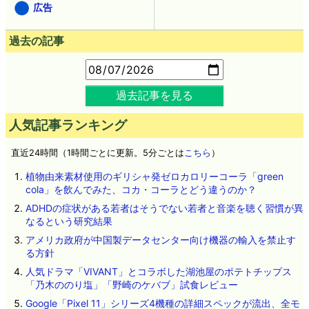
広告
過去の記事
過去記事を見る
人気記事ランキング
直近24時間（1時間ごとに更新。5分ごとは
こちら
）
植物由来素材使用のギリシャ発ゼロカロリーコーラ「green
cola」を飲んでみた、コカ・コーラとどう違うのか？
ADHDの症状がある若者はそうでない若者と音楽を聴く習慣が異
なるという研究結果
アメリカ政府が中国製データセンター向け機器の輸入を禁止す
る方針
人気ドラマ「VIVANT」とコラボした湖池屋のポテトチップス
「乃木ののり塩」「野崎のケバブ」試食レビュー
Google「Pixel 11」シリーズ4機種の詳細スペックが流出、全モ