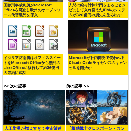
国際刑事裁判所がMicrosoft
人間の給与計算部門をまるごとク
Officeを廃止し欧州のオープンソ
ビにして入れ替えたIBMのシステ
ース代替製品を導入
ムが820億円の損失を生み出す
イタリア防衛省はオフィススイー
Microsoftが社内開発で使われる
トをMicrosoft Officeから無料の
Claude Codeライセンスのキャン
LibreOfficeに移行して約36億円
セルを開始か
の節約に成功
<< 次の記事
前の記事 >>
人工衛星が増えすぎて宇宙望遠
「機動戦士クロスボーン・ガン