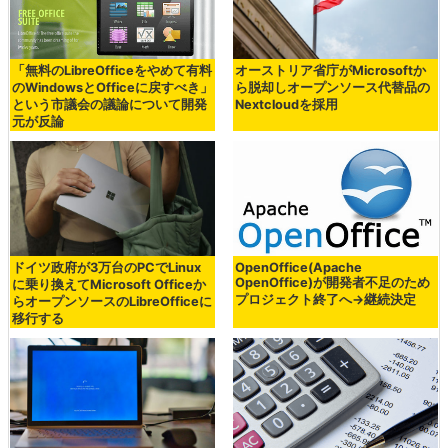
「無料のLibreOfficeをやめて有料
オーストリア省庁がMicrosoftか
のWindowsとOfficeに戻すべき」
ら脱却しオープンソース代替品の
という市議会の議論について開発
Nextcloudを採用
元が反論
ドイツ政府が3万台のPCでLinux
OpenOffice(Apache
OpenOffice)が開発者不足のため
に乗り換えてMicrosoft Officeか
プロジェクト終了へ→継続決定
らオープンソースのLibreOfficeに
移行する