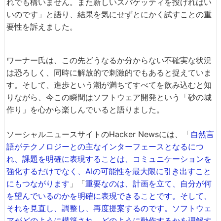
れでも構いません。また新しいスパゲッティを投げればい
いのです」と語り、結果を気にせずとにかく試すことの重
要性を訴えました。
ワーナー氏は、この先どうなるか分からない不確実な状況
は恐ろしく、同時に解放的で刺激的でもあると捉えていま
す。そして、進歩という潮が満ちてすべてを飲み込むと知
りながら、今この瞬間はソフトウェア開発という「砂の城
作り」を心から楽しんでいると語りました。
ソーシャルニュースサイトのHacker Newsには、「
自然言
語がテクノロジーとの主なインターフェースとなるにつ
れ、課題を明確に表現することは、コミュニケーションを
強化するだけでなく、AIの可能性を最大限に引き出すこと
にもつながります
」「
重要なのは、計画を立て、自分が何
を望んでいるのかを明確に表現できることです。そして、
それを見直し、調整し、再度提案するのです。ソフトウェ
アがどのように構築され、どのように動作するかを理解す