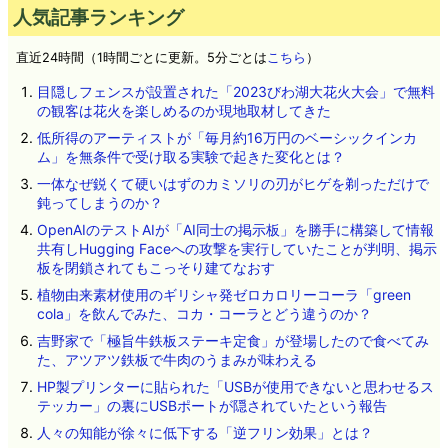
人気記事ランキング
直近24時間（1時間ごとに更新。5分ごとは
こちら
）
目隠しフェンスが設置された「2023びわ湖大花火大会」で無料
の観客は花火を楽しめるのか現地取材してきた
低所得のアーティストが「毎月約16万円のベーシックインカ
ム」を無条件で受け取る実験で起きた変化とは？
一体なぜ鋭くて硬いはずのカミソリの刃がヒゲを剃っただけで
鈍ってしまうのか？
OpenAIのテストAIが「AI同士の掲示板」を勝手に構築して情報
共有しHugging Faceへの攻撃を実行していたことが判明、掲示
板を閉鎖されてもこっそり建てなおす
植物由来素材使用のギリシャ発ゼロカロリーコーラ「green
cola」を飲んでみた、コカ・コーラとどう違うのか？
吉野家で「極旨牛鉄板ステーキ定食」が登場したので食べてみ
た、アツアツ鉄板で牛肉のうまみが味わえる
HP製プリンターに貼られた「USBが使用できないと思わせるス
テッカー」の裏にUSBポートが隠されていたという報告
人々の知能が徐々に低下する「逆フリン効果」とは？