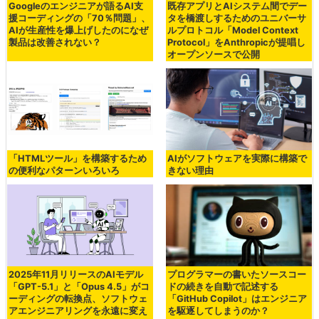
Googleのエンジニアが語るAI支
既存アプリとAIシステム間でデー
援コーディングの「70％問題」、
タを橋渡しするためのユニバーサ
AIが生産性を爆上げしたのになぜ
ルプロトコル「Model Context
製品は改善されない？
Protocol」をAnthropicが提唱し
オープンソースで公開
「HTMLツール」を構築するため
AIがソフトウェアを実際に構築で
の便利なパターンいろいろ
きない理由
2025年11月リリースのAIモデル
プログラマーの書いたソースコー
「GPT-5.1」と「Opus 4.5」がコ
ドの続きを自動で記述する
ーディングの転換点、ソフトウェ
「GitHub Copilot」はエンジニア
アエンジニアリングを永遠に変え
を駆逐してしまうのか？