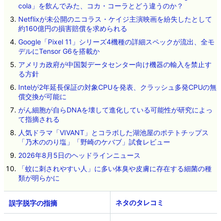
cola」を飲んでみた、コカ・コーラとどう違うのか？
Netflixが未公開のニコラス・ケイジ主演映画を紛失したとして
約160億円の損害賠償を求められる
Google「Pixel 11」シリーズ4機種の詳細スペックが流出、全モ
デルにTensor G6を搭載か
アメリカ政府が中国製データセンター向け機器の輸入を禁止す
る方針
Intelが2年延長保証の対象CPUを発表、クラッシュ多発CPUの無
償交換が可能に
がん細胞が自らDNAを壊して進化している可能性が研究によっ
て指摘される
人気ドラマ「VIVANT」とコラボした湖池屋のポテトチップス
「乃木ののり塩」「野崎のケバブ」試食レビュー
2026年8月5日のヘッドラインニュース
「蚊に刺されやすい人」に多い体臭や皮膚に存在する細菌の種
類が明らかに
ネタのタレコミ