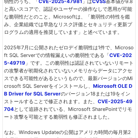
弱性のうち、「
CVE-2025-47981
」は
CVSS
基本値が9.8
と高いスコアで、認証やユーザーの操作なしで悪用が可能
な脆弱性だとのこと。Microsoftは、「脆弱性の特性を鑑
み、企業組織では早急なリスク評価とセキュリティ更新プ
ログラムの適用を推奨しています」と述べています。
2025年7月に公開されたゼロデイ脆弱性は1件で、Microso
ft SQL Serverでの情報漏えいの脆弱性である「
CVE-202
5-49719
」です。この脆弱性は認証されていないリモート
の攻撃者が初期化されていないメモリからデータにアクセ
スできる可能性があるというもので、最新バージョンのMi
crosoft SQL Serverをインストールし、
Microsoft OLE D
B Driver for SQL Server
のバージョン18または19をイン
ストールすることで修正されます。また、
CVE-2025-49
704
として追跡されている、Microsoft SharePointでリモ
ート攻撃を可能とする脆弱性も修正されました。
なお、Windows Updateの公開はアメリカ時間の毎月第2