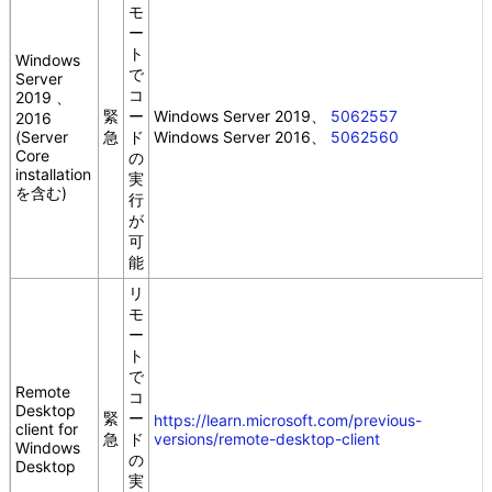
モ
ー
ト
Windows
で
Server
コ
2019 、
緊
ー
Windows Server 2019、
5062557
2016
(Server
急
ド
Windows Server 2016、
5062560
Core
の
installation
実
を含む)
行
が
可
能
リ
モ
ー
ト
で
Remote
コ
Desktop
緊
ー
https://learn.microsoft.com/previous-
client for
急
ド
versions/remote-desktop-client
Windows
の
Desktop
実