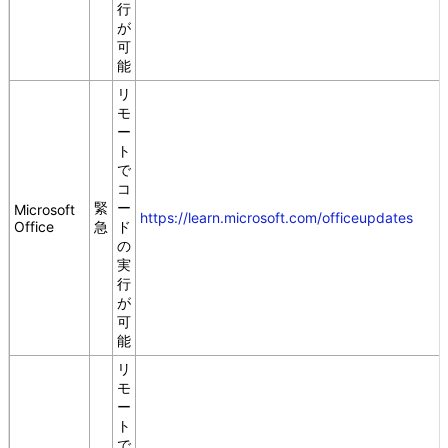
行
が
可
能
リ
モ
ー
ト
で
コ
緊
ー
Microsoft
https://learn.microsoft.com/officeupdates
Office
急
ド
の
実
行
が
可
能
リ
モ
ー
ト
で