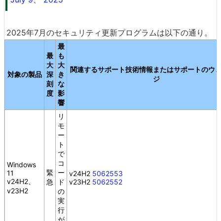
2025年7月のセキュリティ更新プログラムは以下の通り。
最
最
も
大
大
関連するサポート技術情報またはサポートのウ
対象の製品
深
き
ジ
刻
な
度
影
響
リ
モ
ー
ト
で
コ
Windows
緊
ー
11
v24H2
5062553
v24H2、
急
ド
v23H2
5062552
v23H2
の
実
行
が