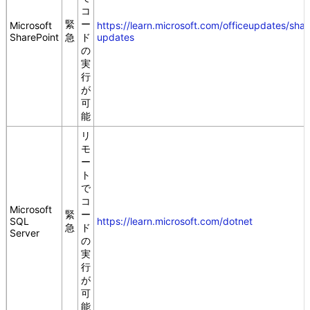
コ
緊
ー
Microsoft
https://learn.microsoft.com/officeupdates/shar
SharePoint
急
ド
updates
の
実
行
が
可
能
リ
モ
ー
ト
で
コ
Microsoft
緊
ー
SQL
https://learn.microsoft.com/dotnet
急
ド
Server
の
実
行
が
可
能