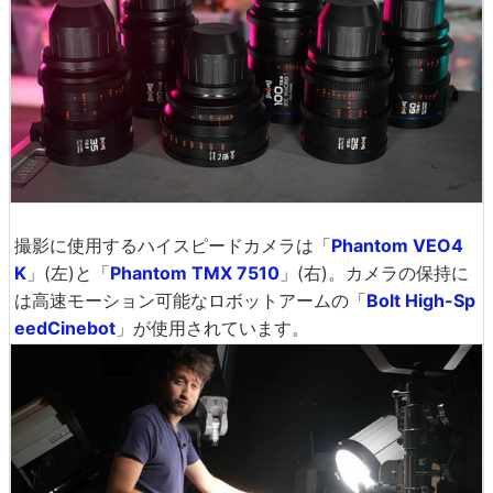
撮影に使用するハイスピードカメラは「
Phantom VEO4
K
」(左)と「
Phantom TMX 7510
」(右)。カメラの保持に
は高速モーション可能なロボットアームの「
Bolt High-Sp
eedCinebot
」が使用されています。