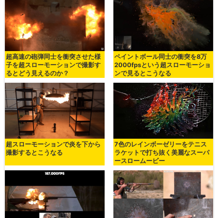
超高速の砲弾同士を衝突させた様
ペイントボール同士の衝突を8万
子を超スローモーションで撮影す
2000fpsという超スローモーショ
るとどう見えるのか？
ンで見るとこうなる
超スローモーションで炎を下から
7色のレインボーゼリーをテニス
撮影するとこうなる
ラケットで打ち抜く美麗なスーパ
ースロームービー