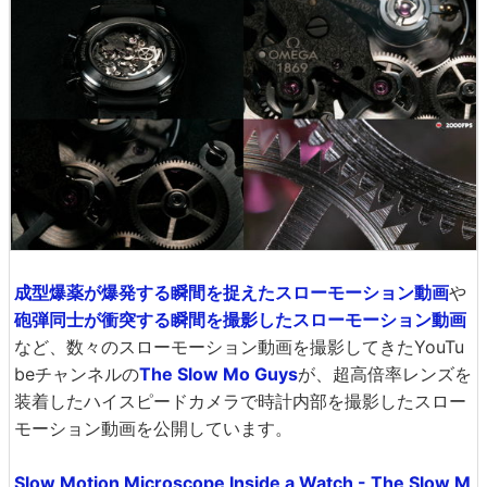
成型爆薬が爆発する瞬間を捉えたスローモーション動画
や
砲弾同士が衝突する瞬間を撮影したスローモーション動画
など、数々のスローモーション動画を撮影してきたYouTu
beチャンネルの
The Slow Mo Guys
が、超高倍率レンズを
装着したハイスピードカメラで時計内部を撮影したスロー
モーション動画を公開しています。
Slow Motion Microscope Inside a Watch - The Slow M