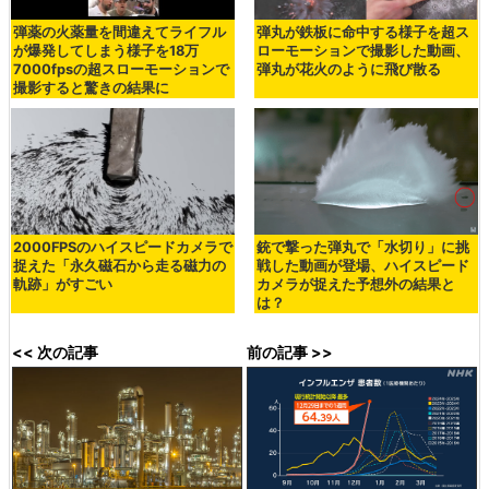
弾薬の火薬量を間違えてライフル
弾丸が鉄板に命中する様子を超ス
が爆発してしまう様子を18万
ローモーションで撮影した動画、
7000fpsの超スローモーションで
弾丸が花火のように飛び散る
撮影すると驚きの結果に
2000FPSのハイスピードカメラで
銃で撃った弾丸で「水切り」に挑
捉えた「永久磁石から走る磁力の
戦した動画が登場、ハイスピード
軌跡」がすごい
カメラが捉えた予想外の結果と
は？
<< 次の記事
前の記事 >>