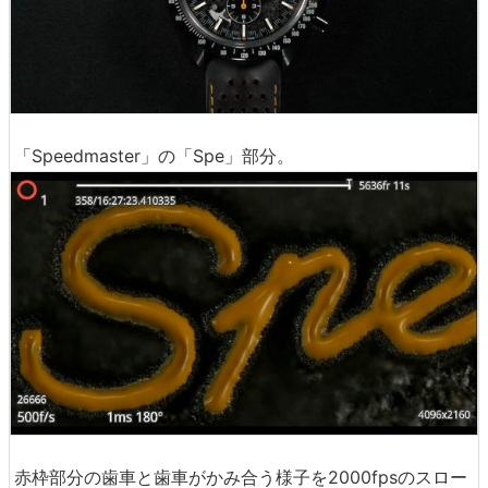
「Speedmaste r」の「Spe」部分。
赤枠部分の歯車と歯車がかみ合う様子を2000fpsのスロー