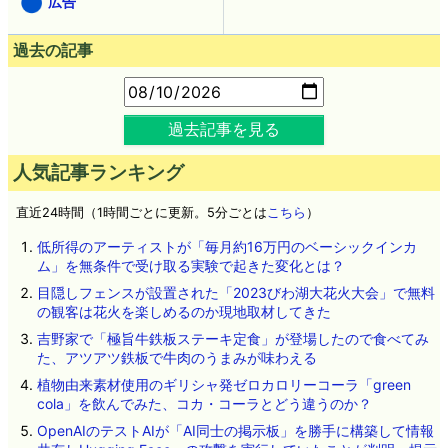
広告
過去の記事
過去記事を見る
人気記事ランキング
直近24時間（1時間ごとに更新。5分ごとは
こちら
）
低所得のアーティストが「毎月約16万円のベーシックインカ
ム」を無条件で受け取る実験で起きた変化とは？
目隠しフェンスが設置された「2023びわ湖大花火大会」で無料
の観客は花火を楽しめるのか現地取材してきた
吉野家で「極旨牛鉄板ステーキ定食」が登場したので食べてみ
た、アツアツ鉄板で牛肉のうまみが味わえる
植物由来素材使用のギリシャ発ゼロカロリーコーラ「green
cola」を飲んでみた、コカ・コーラとどう違うのか？
OpenAIのテストAIが「AI同士の掲示板」を勝手に構築して情報