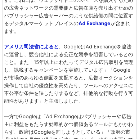
の広告ネットワークの需要側と広告在庫を売り出すための
パブリッシャー広告サーバーのような供給側の間に位置す
るデジタルマーケットプレイスの
Ad Exchange
が含まれ
ます。
アメリカ司法省によると
、GoogleはAd Exchangeを違法
に運営し、競合他社による公正な競争を阻害しているとの
こと。また「15年以上にわたってデジタル広告取引を管理
し、課税するキャンペーンを実施しています」「Google
が市場のあらゆる側面を支配すると、広告オークションを
操作して自社の優位性を高めたり、ツールへのアクセスに
不公平な条件を課したりするなど、排他的な行動を行う可
能性があります」と主張しました。
一方でGoogleは「Ad Exchangeはパブリッシャーや広告
主に利益をもたらす効率的かつ価値あるツールにもかかわ
らず、政府はGoogleを罰しようとしている」「政府の市