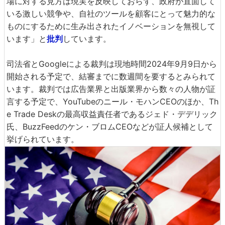
場に対する見方は現実を反映しておらず、政府が直面して
いる激しい競争や、自社のツールを顧客にとって魅力的な
ものにするために生み出されたイノベーションを無視して
います」と
批判
しています。
司法省とGoogleによる裁判は現地時間2024年9月9日から
開始される予定で、結審までに数週間を要するとみられて
います。裁判では広告業界と出版業界から数々の人物が証
言する予定で、YouTubeのニール・モハンCEOのほか、Th
e Trade Deskの最高収益責任者であるジェド・デデリック
氏、BuzzFeedのケン・ブロムCEOなどが証人候補として
挙げられています。