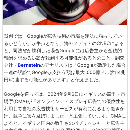
裁判では「Googleが広告技術の市場を違法に独占してい
るかどうか」が争点となり、海外メディアのCNBCによる
と、司法省が勝利した場合Googleには広告主から金銭的
報酬を求める訴訟が殺到する可能性があるとのこと。調査
会社・
Bernstein
のアナリストは「Googleが敗訴した場合
一連の訴訟でGoogleが支払う額は最大1000億ドル(約14兆
円)に達する可能性があります」と伝えました。
Googleを巡っては、2024年9月6日にイギリスの競争・市
場庁(CMA)が「オンラインディスプレイ広告での優位性を
利用して自社の広告技術サービスが有利になるよう働きか
け、競争に害を及ぼしました」と主張しています。CMAに
よると、イギリス国内の数千ものパブリッシャーと広告主