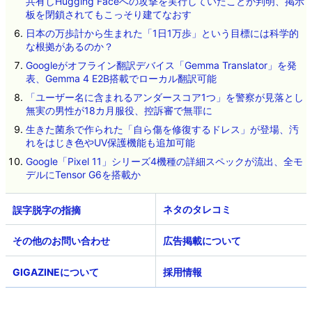
共有しHugging Faceへの攻撃を実行していたことが判明、掲示
板を閉鎖されてもこっそり建てなおす
日本の万歩計から生まれた「1日1万歩」という目標には科学的
な根拠があるのか？
Googleがオフライン翻訳デバイス「Gemma Translator」を発
表、Gemma 4 E2B搭載でローカル翻訳可能
「ユーザー名に含まれるアンダースコア1つ」を警察が見落とし
無実の男性が18カ月服役、控訴審で無罪に
生きた菌糸で作られた「自ら傷を修復するドレス」が登場、汚
れをはじき色やUV保護機能も追加可能
Google「Pixel 11」シリーズ4機種の詳細スペックが流出、全モ
デルにTensor G6を搭載か
ネタのタレコミ
その他のお問い合わせ
広告掲載について
GIGAZINEについて
採用情報