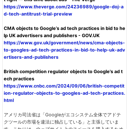
https://www.theverge.com/24236989/google-doj-a
d-tech-antitrust-trial-preview
CMA objects to Google’s ad tech practices in bid to he
lp UK advertisers and publishers - GOV.UK
https://www.gov.uk/government/news/cma-objects-
to-googles-ad-tech-practices-in-bid-to-help-uk-adv
ertisers-and-publishers
British competition regulator objects to Google's ad t
ech practices
https://www.cnbc.com/2024/09/06/british-competit
ion-regulator-objects-to-googles-ad-tech-practices.
html
アメリカ司法省は「Googleがエコシステム全体でアドテ
クツールの市場を違法に独占している」と主張していま
す。これには、ウェブサイト上のスペースを購入するため