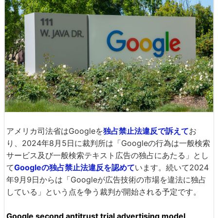
アメリカ司法省はGoogleを
独占禁止法違反で訴えて
お
り、2024年8月5日に裁判所は「Googleの行為は一般検索
サービス及び一般検索テキスト広告の独占にあたる」とし
て
Googleの独占禁止法違反を認めて
います。続いて2024
年9月9日からは「Googleが広告技術の市場を違法に独占
している」という点を争う裁判が開始される予定です。
Google second antitrust trial advertising model