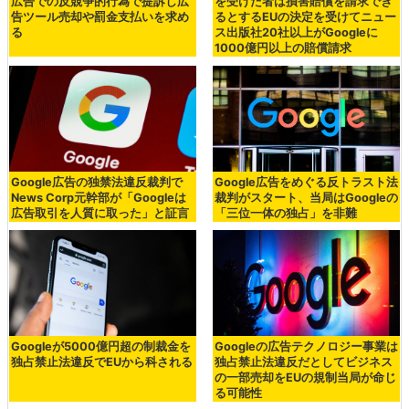
広告での反競争的行為で提訴し広
を受けた者は損害賠償を請求でき
告ツール売却や罰金支払いを求め
るとするEUの決定を受けてニュー
る
ス出版社20社以上がGoogleに
1000億円以上の賠償請求
Google広告の独禁法違反裁判で
Google広告をめぐる反トラスト法
News Corp元幹部が「Googleは
裁判がスタート、当局はGoogleの
広告取引を人質に取った」と証言
「三位一体の独占」を非難
Googleが5000億円超の制裁金を
Googleの広告テクノロジー事業は
独占禁止法違反でEUから科される
独占禁止法違反だとしてビジネス
の一部売却をEUの規制当局が命じ
る可能性