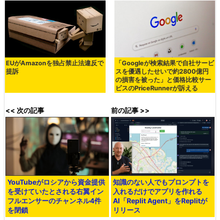
EUがAmazonを独占禁止法違反で
「Googleが検索結果で自社サービ
提訴
スを優遇したせいで約2800億円
の損害を被った」と価格比較サー
ビスのPriceRunnerが訴える
<< 次の記事
前の記事 >>
YouTubeがロシアから資金提供
知識のない人でもプロンプトを
を受けていたとされる右翼イン
入れるだけでアプリを作れる
フルエンサーのチャンネル4件
AI「Replit Agent」をReplitが
を閉鎖
リリース