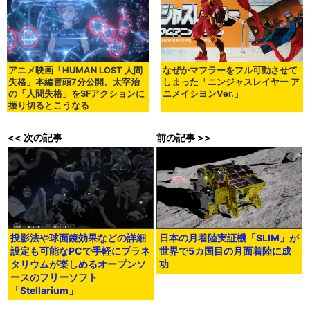
アニメ映画「HUMAN LOST 人間
なぜかマフラーをフル可動させて
失格」本編冒頭7分公開、太宰治
しまった「ニンジャスレイヤー ア
の「人間失格」をSFアクションに
ニメイシヨンVer.」
振り切るとこうなる
<< 次の記事
前の記事 >>
投影法や球面鏡効果などの詳細
日本の月着陸実証機「SLIM」が
設定も可能なPCで手軽にプラネ
世界で5カ国目の月面着陸に成
タリウムが楽しめるオープンソ
功
ースのフリーソフト
「Stellarium」