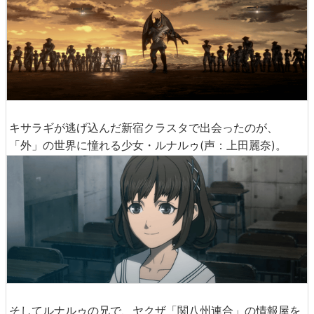
キサラギが逃げ込んだ新宿クラスタで出会ったのが、
「外」の世界に憧れる少女・ルナルゥ(声：上田麗奈)。
そしてルナルゥの兄で、ヤクザ「関八州連合」の情報屋を