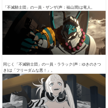
「不滅騎士団」の一員・ザンザ(声：福山潤)は竜人。
同じく「不滅騎士団」の一員・ララック(声：ゆきのさつ
き)は「フリーダムな悪！」。