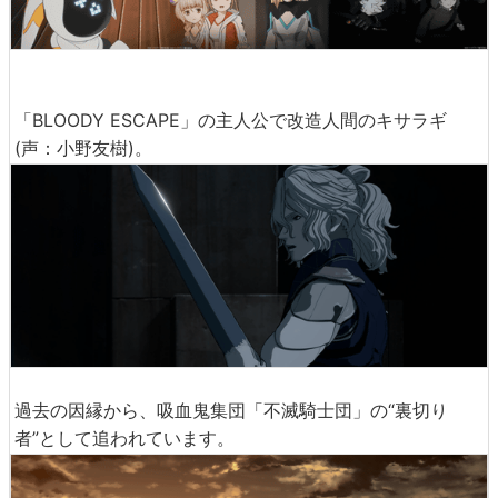
「BLOODY ESCAPE」の主人公で改造人間のキサラギ
(声：小野友樹)。
過去の因縁から、吸血鬼集団「不滅騎士団」の“裏切り
者”として追われています。