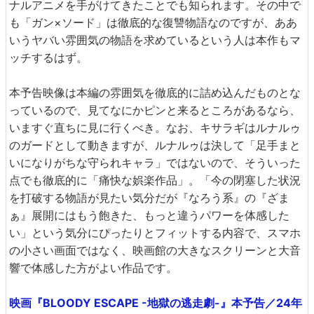
ナルアニメを手がけてきたことでも知られます。その中で
も「ガン×ソード」は徹底的な復讐物語なのですが、ああ
いうヤバい雰囲気の物語を求めているという人は本作もマ
ッチするはず。
本予告映像は本編の雰囲気を徹底的に詰め込んだものとな
っているので、見てなにかピンと来るところがあるなら、
いますぐ直ちに見に行くべき。なお、キサラギはルナルゥ
のガードとして動きますが、ルナルゥは決して「足手まと
いになりがちな守られキャラ」ではないので、そういった
点でも徹底的に「痛快な娯楽作品」。「今の閉塞した状況
を打破する物語が見たい気分だが『なろう系』の『ざま
ぁ』展開にはもう飽きた、もっと違うパワーを体感した
い」という気分にぴったりとフィットする内容で、スマホ
の小さい画面ではなく、映画館の大きなスクリーンと大音
響で体感した方がよい作品です。
映画『BLOODY ESCAPE -地獄の逃走劇-』本予告／24年