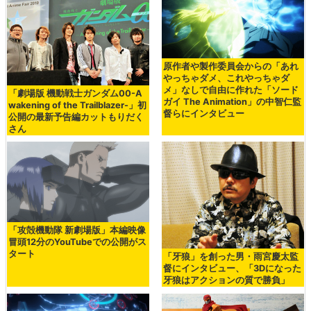
原作者や製作委員会からの「あれ
やっちゃダメ、これやっちゃダ
メ」なしで自由に作れた「ソード
「劇場版 機動戦士ガンダム00-A
ガイ The Animation」の中智仁監
wakening of the Trailblazer-」初
督らにインタビュー
公開の最新予告編カットもりだく
さん
「攻殻機動隊 新劇場版」本編映像
冒頭12分のYouTubeでの公開がス
タート
「牙狼」を創った男・雨宮慶太監
督にインタビュー、「3Dになった
牙狼はアクションの質で勝負」