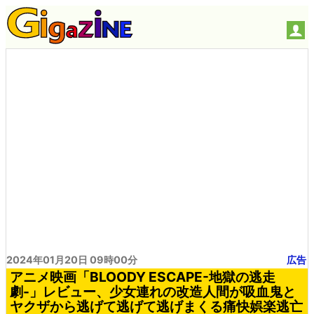
2024年01月20日 09時00分
広告
アニメ映画「BLOODY ESCAPE-地獄の逃走
劇-」レビュー、少女連れの改造人間が吸血鬼と
ヤクザから逃げて逃げて逃げまくる痛快娯楽逃亡