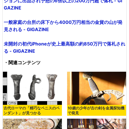
ションに出品され予想の6倍以上の200万円超で落札 - GI
GAZINE
一般家庭の台所の床下から4000万円相当の金貨の山が発
見される - GIGAZINE
未開封の初代iPhoneが史上最高額の約850万円で落札され
る - GIGAZINE
・関連コンテンツ
古代ローマの「精巧なペニスのペ
10歳の少年が古の剣を金属探知機
ンダント」が見つかる
で発見