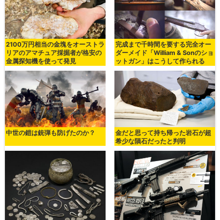
2100万円相当の金塊をオーストラ
完成まで千時間を要する完全オー
リアのアマチュア採掘者が格安の
ダーメイド「William & Sonのショ
金属探知機を使って発見
ットガン」はこうして作られる
中世の鎧は銃弾も防げたのか？
金だと思って持ち帰った岩石が超
希少な隕石だったと判明