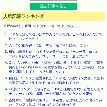
過去記事を見る
人気記事ランキング
直近24時間（1時間ごとに更新。5分ごとは
こちら
）
一体なぜ鋭くて硬いはずのカミソリの刃がヒゲを剃っただけで
鈍ってしまうのか？
人々の知能が徐々に低下する「逆フリン効果」とは？
植物由来素材使用のギリシャ発ゼロカロリーコーラ「green
cola」を飲んでみた、コカ・コーラとどう違うのか？
OpenAIのテストAIが「AI同士の掲示板」を勝手に構築して情報
共有しHugging Faceへの攻撃を実行していたことが判明、掲示
板を閉鎖されてもこっそり建てなおす
目隠しフェンスが設置された「2023びわ湖大花火大会」で無料
の観客は花火を楽しめるのか現地取材してきた
HP製プリンターに貼られた「USBが使用できないと思わせるス
テッカー」の裏にUSBポートが隠されていたという報告
吉野家で「極旨牛鉄板ステーキ定食」が登場したので食べてみ
た、アツアツ鉄板で牛肉のうまみが味わえる