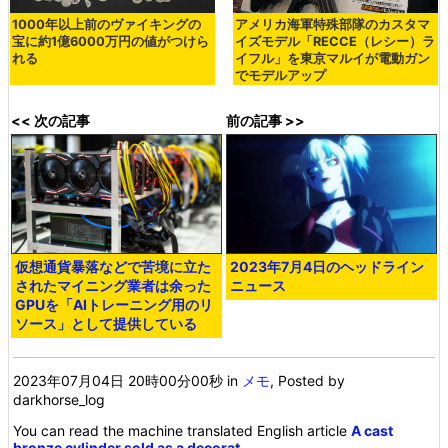
1000年以上前のヴァイキングの
アメリカ海軍特殊部隊のカスタマ
宝に約1億6000万円の値がつけら
イズモデル「RECCE（レシー）ラ
れる
イフル」を東京マルイが電動ガン
でモデルアップ
<< 次の記事
前の記事 >>
仮想通貨暴落などで苦境に立た
2023年7月4日のヘッドライン
されたマイニング業者は余った
ニュース
GPUを「AIトレーニング用のリ
ソース」として提供している
2023年07月04日 20時00分00秒
in
メモ
, Posted by
darkhorse_log
You can read the machine translated English article
A cast
bronze cylinder sold as a decorat…
.