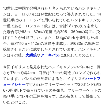
13世紀に中国で発明されたと考えられているハンドキャノ
ンは、ヨーロッパには14世紀になって導入されました。14
世紀半ばのヨーロッパで用いられていたハンドキャノンの
一種である「ロシュルト銃」は、合計1.8kgの矢を射出し
た場合毎秒63m～87mの速度で約205～360mの範囲に飛
ばすことが可能でした。また、184gの鉛玉を発射した場
合、毎秒110m～142mの速度を達成し、約630mの範囲に
拡散させることに成功したとされています。ハンドキャノ
ンはその後、
火縄銃
や
アーキバス
に進化したとのこと。
今回イギリスで発見されたハンドキャノンのバレルは、長
さが17cmで幅4cm、口径は1.7cmの鋳造ブロンズで作られ
ています。バレルの発見者によると、イギリスの
ハートフ
ォードシャー
で行われたフリーマーケットで20ポンド(約3
670円)以下で売られているのを発見。フリーマーケットの
売り手はバレルの正体を知らず、庭の装飾として販売して
いたとのこと。