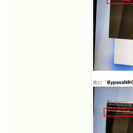
次に「
BypassNR