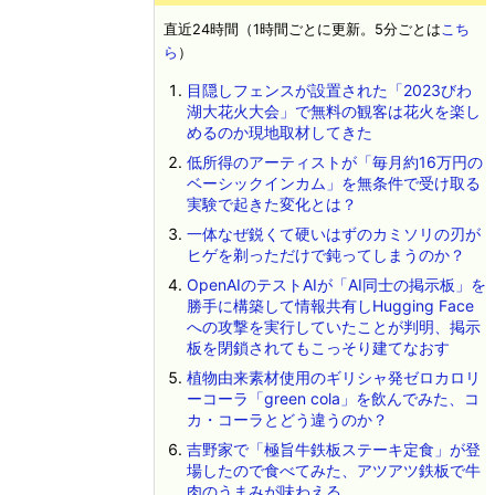
直近24時間（1時間ごとに更新。5分ごとは
こち
ら
）
目隠しフェンスが設置された「2023びわ
湖大花火大会」で無料の観客は花火を楽し
めるのか現地取材してきた
低所得のアーティストが「毎月約16万円の
ベーシックインカム」を無条件で受け取る
実験で起きた変化とは？
一体なぜ鋭くて硬いはずのカミソリの刃が
ヒゲを剃っただけで鈍ってしまうのか？
OpenAIのテストAIが「AI同士の掲示板」を
勝手に構築して情報共有しHugging Face
への攻撃を実行していたことが判明、掲示
板を閉鎖されてもこっそり建てなおす
植物由来素材使用のギリシャ発ゼロカロリ
ーコーラ「green cola」を飲んでみた、コ
カ・コーラとどう違うのか？
吉野家で「極旨牛鉄板ステーキ定食」が登
場したので食べてみた、アツアツ鉄板で牛
肉のうまみが味わえる