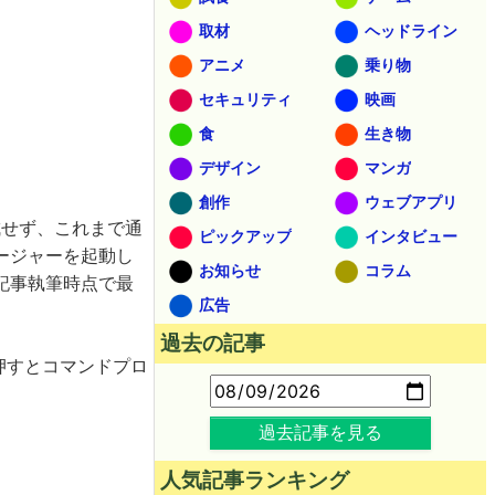
取材
ヘッドライン
アニメ
乗り物
セキュリティ
映画
食
生き物
デザイン
マンガ
創作
ウェブアプリ
成せず、これまで通
ピックアップ
インタビュー
ージャーを起動し
お知らせ
コラム
記事執筆時点で最
広告
過去の記事
を押すとコマンドプロ
過去記事を見る
人気記事ランキング