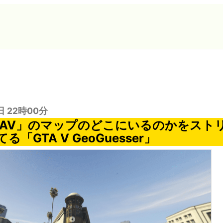
日 22時00分
TAV」のマップのどこにいるのかをスト
「GTA V GeoGuesser」