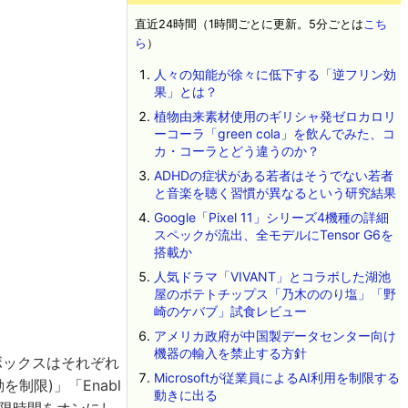
直近24時間（1時間ごとに更新。5分ごとは
こち
ら
）
人々の知能が徐々に低下する「逆フリン効
果」とは？
植物由来素材使用のギリシャ発ゼロカロリ
ーコーラ「green cola」を飲んでみた、コ
カ・コーラとどう違うのか？
ADHDの症状がある若者はそうでない若者
と音楽を聴く習慣が異なるという研究結果
Google「Pixel 11」シリーズ4機種の詳細
スペックが流出、全モデルにTensor G6を
搭載か
人気ドラマ「VIVANT」とコラボした湖池
屋のポテトチップス「乃木ののり塩」「野
崎のケバブ」試食レビュー
アメリカ政府が中国製データセンター向け
機器の輸入を禁止する方針
ボックスはそれぞれ
Microsoftが従業員によるAI利用を制限する
移動を制限)」「Enabl
動きに出る
。制限時間をオンにし