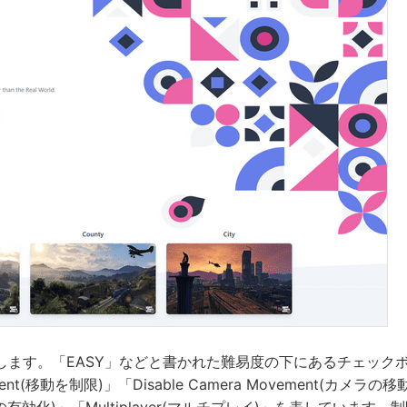
します。「EASY」などと書かれた難易度の下にあるチェック
ement(移動を制限)」「Disable Camera Movement(カメラの
時間の有効化)」「Multiplayer(マルチプレイ)」を表しています