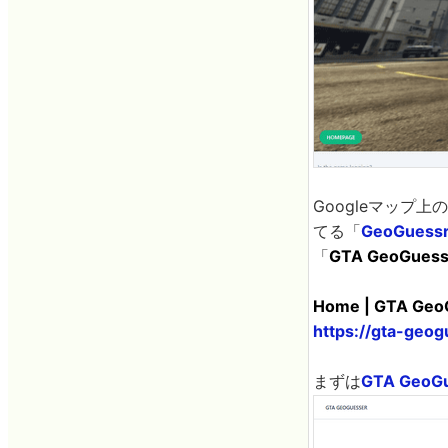
Googleマッ
てる「
GeoGuess
「
GTA GeoGuess
Home | GTA Geo
https://gta-geog
まずは
GTA GeoG