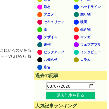
取材
ヘッドライン
アニメ
乗り物
セキュリティ
映画
食
生き物
デザイン
マンガ
創作
ウェブアプリ
どこにいるのかを当
ピックアップ
インタビュー
V(GTAV)」版
お知らせ
コラム
広告
過去の記事
。
過去記事を見る
人気記事ランキング