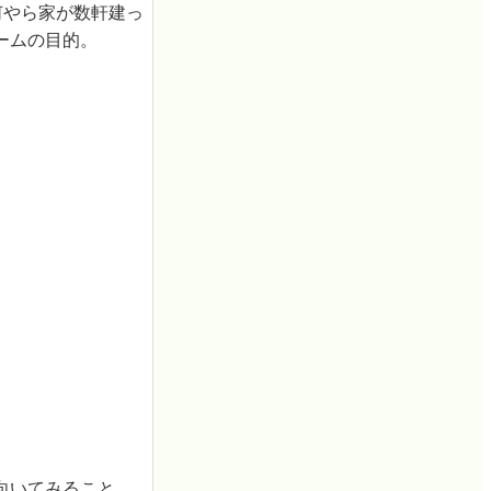
何やら家が数軒建っ
ームの目的。
向いてみること