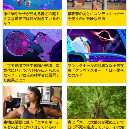
微生物や分子が見えるほどの超ミ
核攻撃のあとにコンディショナー
クロな世界では何が起きているの
を使うのが危険な理由
か？
「世界崩壊で科学知識が崩壊、次
ブラックホールの邪悪な双子的存
世代にひとつだけ何か伝えられる
在「グラヴァスター」とは一体何
なら？」と12人の科学者に質問し
なのか？
た結果とは？
生物は活動に使う「エネルギー」
実は「木」は大部分が死ぬことで
をどのように作り出しているの
ほぼ不死を達成している、その知