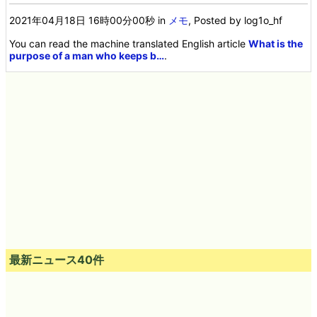
2021年04月18日 16時00分00秒
in
メモ
, Posted by log1o_hf
You can read the machine translated English article
What is the
purpose of a man who keeps b…
.
最新ニュース40件