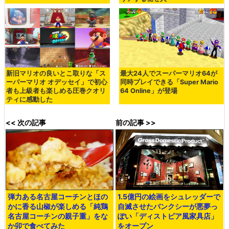
新旧マリオの良いとこ取りな「ス
最大24人でスーパーマリオ64が
ーパーマリオ オデッセイ」で初心
同時プレイできる「Super Mario
者も上級者も楽しめる圧巻クオリ
64 Online」が登場
ティに感動した
<< 次の記事
前の記事 >>
弾力ある名古屋コーチンとほの
1.5億円の絵画をシュレッダーで
かに香る山椒が楽しめる「純鶏
自滅させたバンクシーが悪夢っ
名古屋コーチンの親子重」をな
ぽい「ディストピア風家具店」
か卯で食べてみた
をオープン