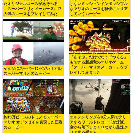
たオリジナルコースがあそべる
しないミッションインポッシブル
「スーパーマリオメーカー 2」で
なマリオのコースを軽快にクリア
人気のコースをプレイしてみた
していくムービー
「あそぶ」だけでなく「つくる」
もできる新感覚のマリオゲーム
「スーパーマリオメーカー」をプ
そんなにスーパーじゃないリアル
レイしてみました
スーパーマリオのムービー
約15万ピースのドミノでスーパー
エルデンリングを9分未満でクリ
マリオ オデッセイを表現した圧巻
アするワールドレコードが爆誕、
のムービー
空から落下しまくりながら最速ク
リアする褪せ人