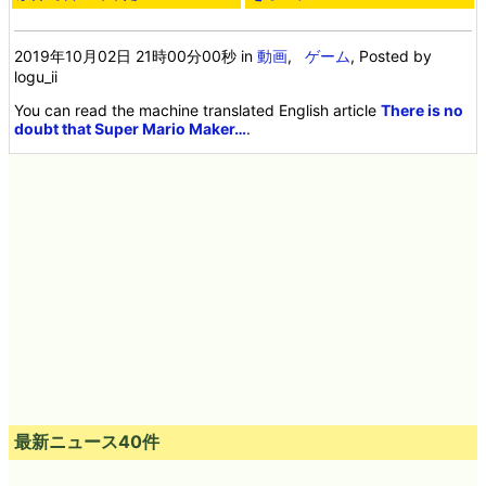
2019年10月02日 21時00分00秒
in
動画
,
ゲーム
, Posted by
logu_ii
You can read the machine translated English article
There is no
doubt that Super Mario Maker…
.
最新ニュース40件