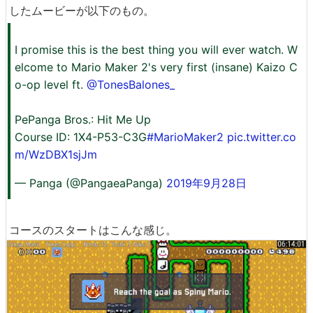
したムービーが以下のもの。
I promise this is the best thing you will ever watch. W
elcome to Mario Maker 2's very first (insane) Kaizo C
o-op level ft.
@TonesBalones_
PePanga Bros.: Hit Me Up
Course ID: 1X4-P53-C3G
#MarioMaker2
pic.twitter.co
m/WzDBX1sjJm
— Panga (@PangaeaPanga)
2019年9月28日
コースのスタートはこんな感じ。