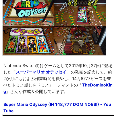
Nintendo Switch向けゲームとして2017年10月27日に登場
した「
スーパーマリオ オデッセイ
」の発売を記念して、約
2か月にもおよぶ作業時間を費やし、14万8777ピースを並
べたドミノ崩しをドミノアーティストの「
TheDominoKin
g
」さんが作成＆公開しています。
Super Mario Odyssey (IN 148,777 DOMINOES!) - You
Tube