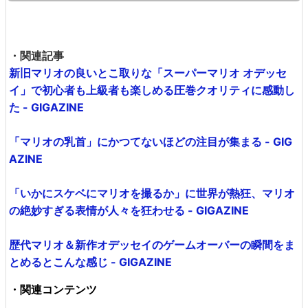
ムービーが公開されたのは2017年11月11日で、スーパーマ
リオ オデッセイが発売された2017年10月27日から数えて
2週間強しかありませんが、作業時間は「約2か月」とのこ
となので、TheDominoKingさんが発売前からドミノ並べ
をスタートしていたことは明らか。もしかすると、ドミノ
に夢中になって、ゲーム本編はほとんどプレイできていな
い状態なのかもしれません。
優先ソースに設定
記事タイトルとURLをコピー