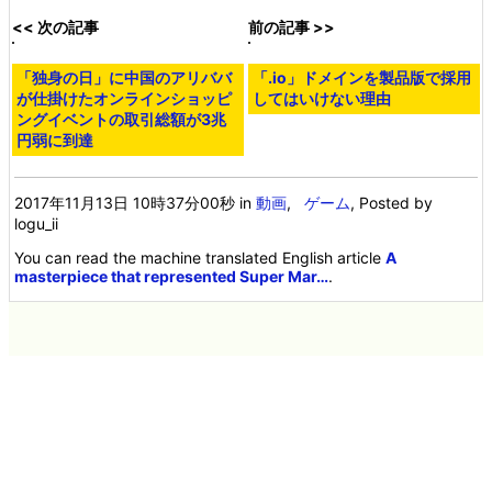
「スーパーマリオ オデッセイ 公式
設定資料集」はフルカラー360ペ
ージ超に半端ない量のラフスケッ
チやイラストを凝縮した「ファン
はマストバイ」なアイテム
「ザ・スーパーマリオブラザー
ズ・ムービー」でクッパが披露し
た熱烈ラブソングの映像が公開
20年以上前の名作「スーパーマリ
映画「ザ・スーパーマリオブラザ
オ64」上でNintendo Switch「ス
ーズ・ムービー」の新映像が公
ーパーマリオオデッセイ」を再現
開、ハテナボックスを叩いてネコ
した猛者が登場
マリオに変身