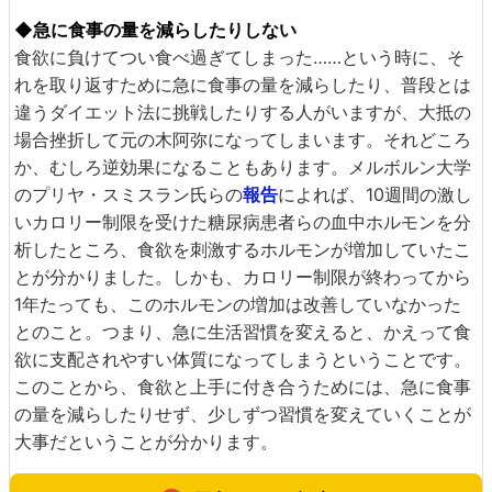
◆急に食事の量を減らしたりしない
食欲に負けてつい食べ過ぎてしまった……という時に、そ
れを取り返すために急に食事の量を減らしたり、普段とは
違うダイエット法に挑戦したりする人がいますが、大抵の
場合挫折して元の木阿弥になってしまいます。それどころ
か、むしろ逆効果になることもあります。メルボルン大学
のプリヤ・スミスラン氏らの
報告
によれば、10週間の激し
いカロリー制限を受けた糖尿病患者らの血中ホルモンを分
析したところ、食欲を刺激するホルモンが増加していたこ
とが分かりました。しかも、カロリー制限が終わってから
1年たっても、このホルモンの増加は改善していなかった
とのこと。つまり、急に生活習慣を変えると、かえって食
欲に支配されやすい体質になってしまうということです。
このことから、食欲と上手に付き合うためには、急に食事
の量を減らしたりせず、少しずつ習慣を変えていくことが
大事だということが分かります。