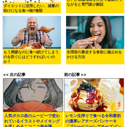
ながると専門家が解説
ダイエットに活用したい、減量の
助けになる食べ物7種類
もう満腹なのに食べ続けてしまう
生理前の暴走する食欲に歯止めを
のを防ぐにはどうすればいいの
かける方法
か？
<< 次の記事
前の記事 >>
人気ボカロ曲のムービーで使わ
レモン生搾りで食べる令和最初
れているイラストやメイキング
の濃厚レアチーズパンケーキ
を楽しめるニコニコ超会議
「ブルーベリーレアチーズパン