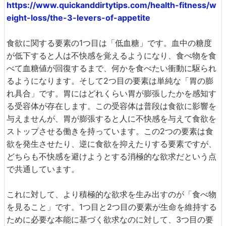
https://www.quickanddirtytips.com/health-fitness/w
eight-loss/the-3-levers-of-appetite
食欲に関する要素の1つ目は「低血糖」です。血中の糖度
が低下すると人は不快感を覚えるようになり、食べ物を食
べて血糖値が回復するまで、何かを食べたい衝動に駆られ
るようになります。そして2つ目の要素は単純な「胃の膨
れ具合」です。胃にはどれくらい胃が膨張したかを感知す
る受容体が存在します。この受容体は普段は食欲に影響を
与えませんが、胃が膨張すると人に不快感を与えて食欲を
ストップさせる働きを持っています。この2つの要素は食
欲を発生させたり、逆に食欲を抑えたりする要素ですが、
どちらも不快感を避けようとする消極的な欲求だという点
で共通しています。
これに対して、より積極的な欲求を生み出すのが「食べ物
を見ること」です。1つ目と2つ目の要素が生命を維持する
ために必要な本能に基づく欲求なのに対して、3つ目の要