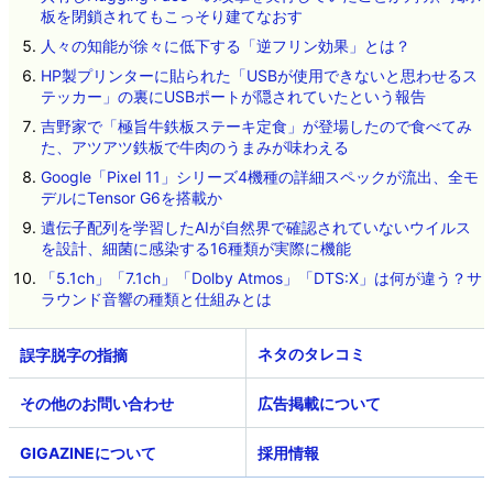
板を閉鎖されてもこっそり建てなおす
人々の知能が徐々に低下する「逆フリン効果」とは？
HP製プリンターに貼られた「USBが使用できないと思わせるス
テッカー」の裏にUSBポートが隠されていたという報告
吉野家で「極旨牛鉄板ステーキ定食」が登場したので食べてみ
た、アツアツ鉄板で牛肉のうまみが味わえる
Google「Pixel 11」シリーズ4機種の詳細スペックが流出、全モ
デルにTensor G6を搭載か
遺伝子配列を学習したAIが自然界で確認されていないウイルス
を設計、細菌に感染する16種類が実際に機能
「5.1ch」「7.1ch」「Dolby Atmos」「DTS:X」は何が違う？サ
ラウンド音響の種類と仕組みとは
ネタのタレコミ
その他のお問い合わせ
広告掲載について
GIGAZINEについて
採用情報