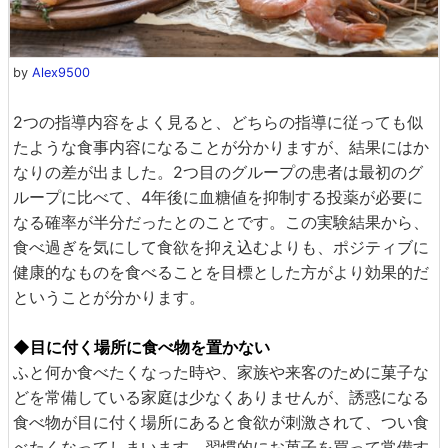
by
Alex9500
2つの指導内容をよく見ると、どちらの指導に従っても似
たような食事内容になることが分かりますが、結果にはか
なりの差が出ました。2つ目のグループの患者は最初のグ
ループに比べて、4年後に血糖値を抑制する投薬が必要に
なる確率が半分だったとのことです。この実験結果から、
食べ過ぎを気にして食欲を抑え込むよりも、ポジティブに
健康的なものを食べることを目標とした方がより効果的だ
ということが分かります。
◆目に付く場所に食べ物を置かない
ふと何か食べたくなった時や、家族や来客のために菓子な
どを常備している家庭は少なくありませんが、誘惑になる
食べ物が目に付く場所にあると食欲が刺激されて、つい食
べたくなってしまいます。習慣的にお菓子を買って常備す