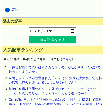
広告
過去の記事
過去記事を見る
人気記事ランキング
直近24時間（1時間ごとに更新。5分ごとは
こちら
）
一体なぜ鋭くて硬いはずのカミソリの刃がヒゲを剃っただけで
鈍ってしまうのか？
目隠しフェンスが設置された「2023びわ湖大花火大会」で無料
の観客は花火を楽しめるのか現地取材してきた
植物由来素材使用のギリシャ発ゼロカロリーコーラ「green
cola」を飲んでみた、コカ・コーラとどう違うのか？
OpenAIのテストAIが「AI同士の掲示板」を勝手に構築して情報
共有しHugging Faceへの攻撃を実行していたことが判明、掲示