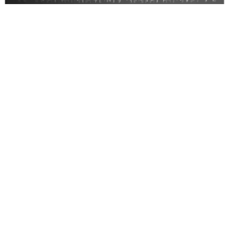
最後に「画面を割るリスクを下げる方法」も紹介されてい
ます。
手のひらからスマートフォンが落ちる瞬間をよく観察する