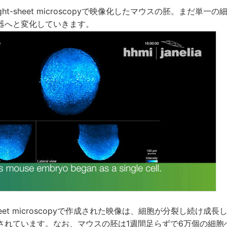
 light-sheet microscopyで映像化したマウスの胚。まだ単
器へと変化していきます。
ght-sheet microscopyで作成された映像は、細胞が分裂し続け
されています。なお、マウスの胚は1週間足らずで6万個の細胞