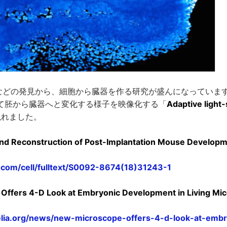
細胞などの発見から、細胞から臓器を作る研究が盛んになっていま
て胚から臓器へと変化する様子を映像化する「
Adaptive light
現れました。
and Reconstruction of Post-Implantation Mouse Developme
l.com/cell/fulltext/S0092-8674(18)31243-1
ffers 4-D Look at Embryonic Development in Living Mice
elia.org/news/new-microscope-offers-4-d-look-at-emb