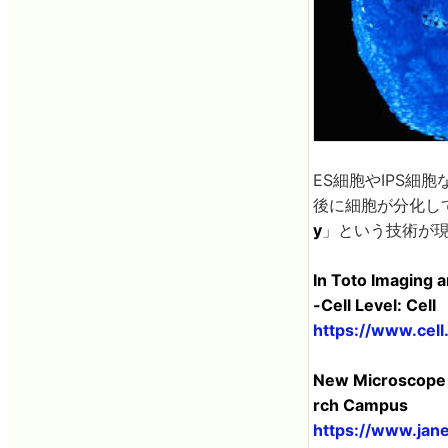
ES細胞やIPS
後に細胞が分化し
y
」という技術が
In Toto Imaging 
-Cell Level: Cell
https://www.cel
New Microscope O
rch Campus
https://www.jan