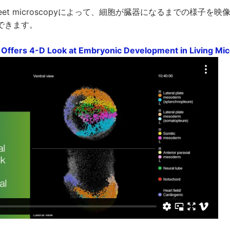
ght-sheet microscopyによって、細胞が臓器になるまでの様子
できます。
Offers 4-D Look at Embryonic Development in Living Mi