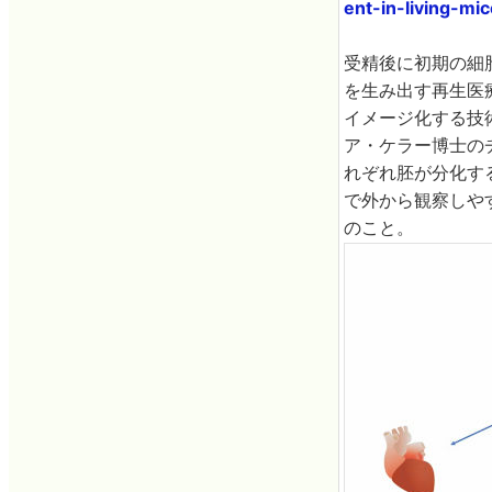
ent-in-living-mi
受精後に初期の細
を生み出す再生医
イメージ化する技術が長
ア・ケラー博士のチ
れぞれ胚が分化す
で外から観察しや
のこと。