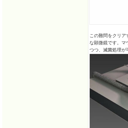
この難問をクリアするた
な顕微鏡です。マ
つつ、滅菌処理が