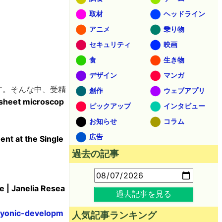
取材
ヘッドライン
アニメ
乗り物
セキュリティ
映画
食
生き物
デザイン
マンガ
す。そんな中、受精
創作
ウェブアプリ
-sheet microscop
ピックアップ
インタビュー
お知らせ
コラム
広告
nt at the Single
過去の記事
 | Janelia Resea
過去記事を見る
ryonic-developm
人気記事ランキング