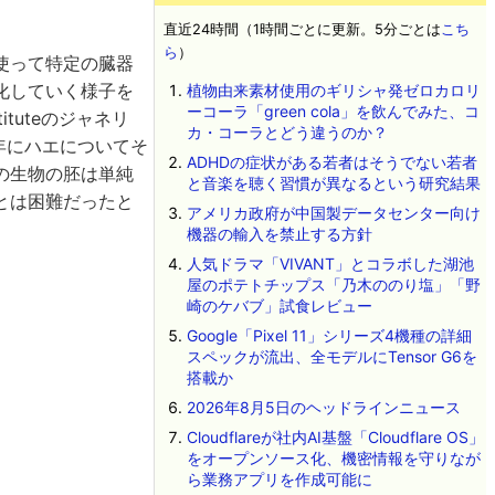
直近24時間（1時間ごとに更新。5分ごとは
こち
ら
）
使って特定の臓器
化していく様子を
植物由来素材使用のギリシャ発ゼロカロリ
ーコーラ「green cola」を飲んでみた、コ
ituteのジャネリ
カ・コーラとどう違うのか？
4年にハエについてそ
ADHDの症状がある若者はそうでない若者
の生物の胚は単純
と音楽を聴く習慣が異なるという研究結果
とは困難だったと
アメリカ政府が中国製データセンター向け
機器の輸入を禁止する方針
人気ドラマ「VIVANT」とコラボした湖池
屋のポテトチップス「乃木ののり塩」「野
崎のケバブ」試食レビュー
Google「Pixel 11」シリーズ4機種の詳細
スペックが流出、全モデルにTensor G6を
搭載か
2026年8月5日のヘッドラインニュース
Cloudflareが社内AI基盤「Cloudflare OS」
をオープンソース化、機密情報を守りなが
ら業務アプリを作成可能に