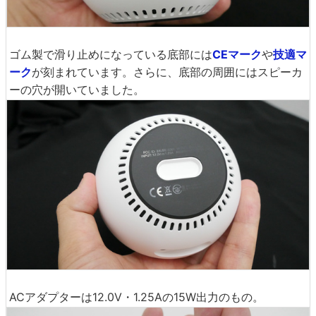
ゴム製で滑り止めになっている底部には
CEマーク
や
技適マ
ーク
が刻まれています。さらに、底部の周囲にはスピーカ
ーの穴が開いていました。
ACアダプターは12.0V・1.25Aの15W出力のもの。