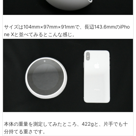
サイズは104mm×97mm×91mmで、長辺143.6mmのiPho
ne Xと並べてみるとこんな感じ。
本体の重量を測定してみたところ、422gと、片手でも十
分持てる重さです。