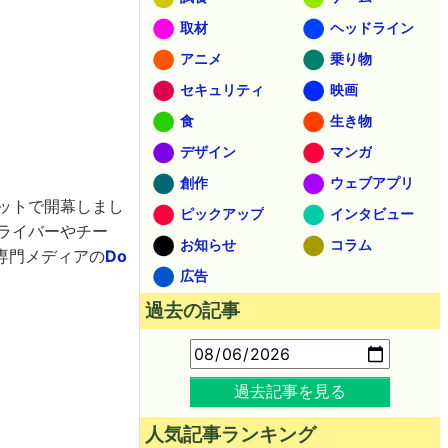
取材
ヘッドライン
アニメ
乗り物
セキュリティ
映画
食
生き物
デザイン
マンガ
創作
ウェブアプリ
キットで開幕しまし
ピックアップ
インタビュー
ドライバーやチー
お知らせ
コラム
専門メディアの
Do
広告
過去の記事
過去記事を見る
人気記事ランキング