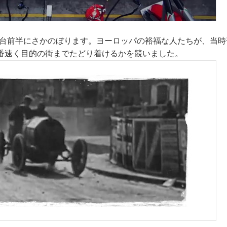
0年台前半にさかのぼります。ヨーロッパの裕福な人たちが、当
番速く目的の街までたどり着けるかを競いました。