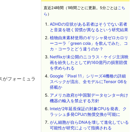
直近24時間（1時間ごとに更新。5分ごとは
こち
ら
）
ADHDの症状がある若者はそうでない若者
と音楽を聴く習慣が異なるという研究結果
植物由来素材使用のギリシャ発ゼロカロリ
ーコーラ「green cola」を飲んでみた、コ
カ・コーラとどう違うのか？
Netflixが未公開のニコラス・ケイジ主演映
画を紛失したとして約160億円の損害賠償
を求められる
Google「Pixel 11」シリーズ4機種の詳細
スがフォーミュラ
スペックが流出、全モデルにTensor G6を
搭載か
アメリカ政府が中国製データセンター向け
機器の輸入を禁止する方針
Intelが2年延長保証の対象CPUを発表、ク
ラッシュ多発CPUの無償交換が可能に
がん細胞が自らDNAを壊して進化している
可能性が研究によって指摘される