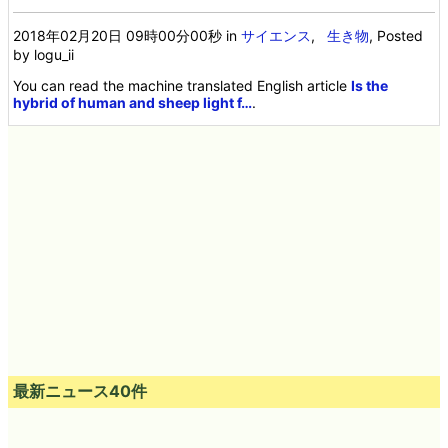
2018年02月20日 09時00分00秒
in
サイエンス
,
生き物
, Posted
by logu_ii
You can read the machine translated English article
Is the
hybrid of human and sheep light f…
.
最新ニュース40件