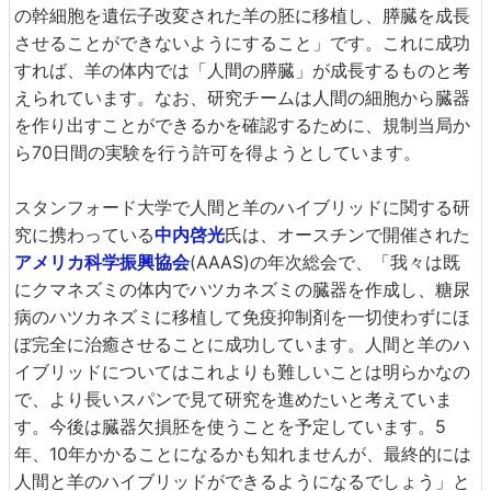
の幹細胞を遺伝子改変された羊の胚に移植し、膵臓を成長
させることができないようにすること」です。これに成功
すれば、羊の体内では「人間の膵臓」が成長するものと考
えられています。なお、研究チームは人間の細胞から臓器
を作り出すことができるかを確認するために、規制当局か
ら70日間の実験を行う許可を得ようとしています。
スタンフォード大学で人間と羊のハイブリッドに関する研
究に携わっている
中内啓光
氏は、オースチンで開催された
アメリカ科学振興協会
(AAAS)の年次総会で、「我々は既
にクマネズミの体内でハツカネズミの臓器を作成し、糖尿
病のハツカネズミに移植して免疫抑制剤を一切使わずにほ
ぼ完全に治癒させることに成功しています。人間と羊のハ
イブリッドについてはこれよりも難しいことは明らかなの
で、より長いスパンで見て研究を進めたいと考えていま
す。今後は臓器欠損胚を使うことを予定しています。5
年、10年かかることになるかも知れませんが、最終的には
人間と羊のハイブリッドができるようになるでしょう」と