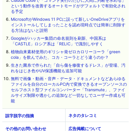
Claude Codeで「コマンド実行のたびに人間に判断を求める」
という動作を改善するオートモードがデフォルトで有効化され
る予定
MicrosoftがWindows 11 PCに誤って新しいOneDriveアプリを
インストールしてしまったことを認め現時点では簡単に削除す
る方法はないと説明
Googleがハッカー集団の命名規則を刷新、中国系は
「CASTLE」ロシア系は「RELIC」で識別しやすく
植物由来素材使用のギリシャ発ゼロカロリーコーラ「green
cola」を飲んでみた、コカ・コーラとどう違うのか？
生きた菌糸で作られた「自ら傷を修復するドレス」が登場、汚
れをはじき色やUV保護機能も追加可能
無料で画像・動画・音声・データ・ドキュメントなどあらゆる
ファイルを自分のローカルPC内で変換できるオープンソースの
セルフホスト型ファイルコンバーター「Transmute」、ファイ
ルサイズ制限や透かしの追加など一切なしでユーザー作成も可
能
ネタのタレコミ
その他のお問い合わせ
広告掲載について