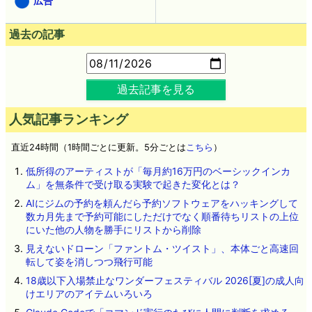
広告
過去の記事
過去記事を見る
人気記事ランキング
直近24時間（1時間ごとに更新。5分ごとは
こちら
）
低所得のアーティストが「毎月約16万円のベーシックインカ
ム」を無条件で受け取る実験で起きた変化とは？
AIにジムの予約を頼んだら予約ソフトウェアをハッキングして
数カ月先まで予約可能にしただけでなく順番待ちリストの上位
にいた他の人物を勝手にリストから削除
見えないドローン「ファントム・ツイスト」、本体ごと高速回
転して姿を消しつつ飛行可能
18歳以下入場禁止なワンダーフェスティバル 2026[夏]の成人向
けエリアのアイテムいろいろ