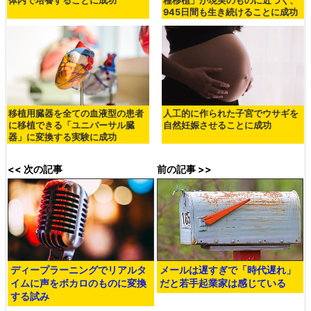
体内で培養することに成功
種移植」が現実のものに近づく、
945日間も生き続けることに成功
移植用臓器を全ての血液型の患者
人工的に作られた子宮でウサギを
に移植できる「ユニバーサル臓
自然妊娠させることに成功
器」に変換する実験に成功
<< 次の記事
前の記事 >>
ディープラーニングでリアルタ
メールは遅すぎで「時代遅れ」
イムに声をボカロのものに変換
だと若手起業家は感じている
する試み