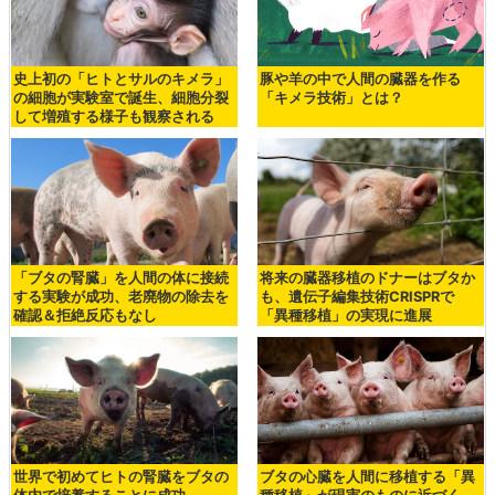
史上初の「ヒトとサルのキメラ」
豚や羊の中で人間の臓器を作る
の細胞が実験室で誕生、細胞分裂
「キメラ技術」とは？
して増殖する様子も観察される
「ブタの腎臓」を人間の体に接続
将来の臓器移植のドナーはブタか
する実験が成功、老廃物の除去を
も、遺伝子編集技術CRISPRで
確認＆拒絶反応もなし
「異種移植」の実現に進展
世界で初めてヒトの腎臓をブタの
ブタの心臓を人間に移植する「異