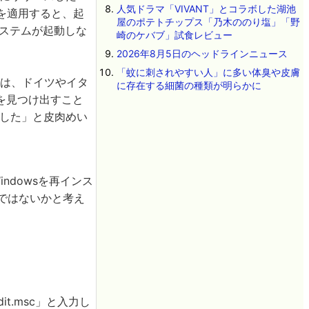
人気ドラマ「VIVANT」とコラボした湖池
を適用すると、起
屋のポテトチップス「乃木ののり塩」「野
システムが起動しな
崎のケバブ」試食レビュー
2026年8月5日のヘッドラインニュース
「蚊に刺されやすい人」に多い体臭や皮膚
氏は、ドイツやイタ
に存在する細菌の種類が明らかに
を見つけ出すこと
ました」と皮肉めい
ndowsを再インス
段ではないかと考え
t.msc」と入力し