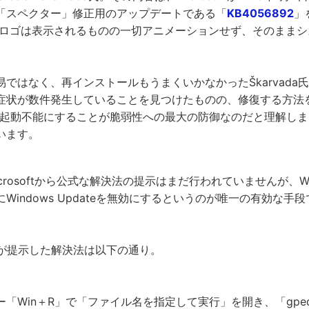
「スペクター」修正用のアップデートである「
KB4056892
」
wsのロゴは表示されるものの一切アニメーションせず、そのまま
ではなく、再インストールもうまくいかなかったŠkarvada
症状が数件発生していることを見つけたものの、修復する方法
を起動不能にすることが脆弱性への最大の防御なのだと理解し
います。
crosoftから公式な解決法の提示はまだ行われていませんが、Wi
Windows Updateを無効にするというのが唯一の有効な手
net氏が提示した解決法は以下の通り。
「Win＋R」で「ファイル名を指定して実行」を開き、「gpedi