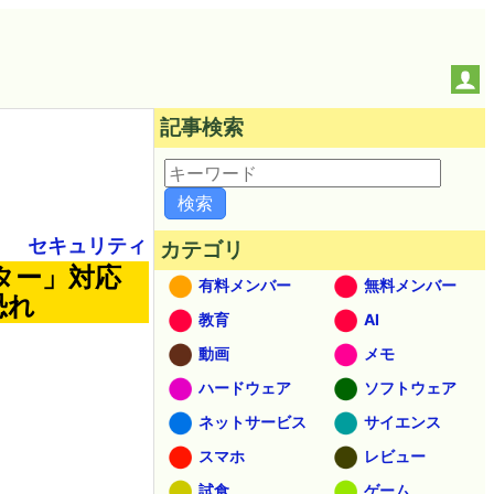
記事検索
セキュリティ
カテゴリ
ター」対応
有料メンバー
無料メンバー
恐れ
教育
AI
動画
メモ
ハードウェア
ソフトウェア
ネットサービス
サイエンス
スマホ
レビュー
試食
ゲーム