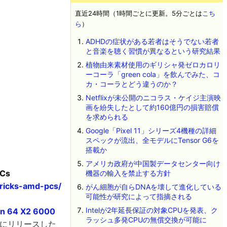
直近24時間（1時間ごとに更新。5分ごとは
こち
ら
）
ADHDの症状がある若者はそうでない若者
と音楽を聴く習慣が異なるという研究結果
植物由来素材使用のギリシャ発ゼロカロリ
ーコーラ「green cola」を飲んでみた、コ
カ・コーラとどう違うのか？
Netflixが未公開のニコラス・ケイジ主演映
画を紛失したとして約160億円の損害賠償
を求められる
Google「Pixel 11」シリーズ4機種の詳細
スペックが流出、全モデルにTensor G6を
搭載か
アメリカ政府が中国製データセンター向け
PCs
機器の輸入を禁止する方針
ricks-amd-pcs/
がん細胞が自らDNAを壊して進化している
可能性が研究によって指摘される
Intelが2年延長保証の対象CPUを発表、ク
on 64 X2 6000
ラッシュ多発CPUの無償交換が可能に
月4日にリリースした