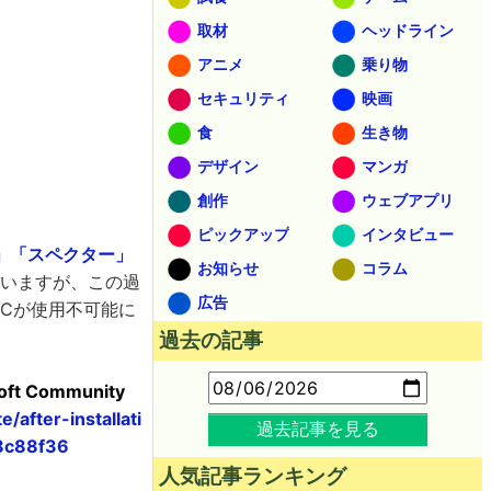
取材
ヘッドライン
アニメ
乗り物
セキュリティ
映画
食
生き物
デザイン
マンガ
創作
ウェブアプリ
ピックアップ
インタビュー
」「スペクター」
お知らせ
コラム
いますが、この過
広告
PCが使用不可能に
過去の記事
osoft Community
after-installati
過去記事を見る
8c88f36
人気記事ランキング