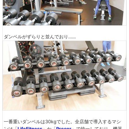
ダンベルがずらりと並んでおり……
一番重いダンベルは30kgでした。全店舗で導入するマシ
ンは「
LifeFitness
」か「
Precor
」で統一しており、機器