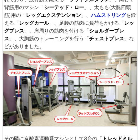
背筋用のマシン「
シーテッド・ロー
」、太もも(大腿四頭
筋)用の「
レッグエクステンション
」、
ハムストリング
を鍛
える「
レッグカール
」、足腰の筋肉に負荷をかける「
レッ
グプレス
」、肩周りの筋肉を付ける「
ショルダープレ
ス
」、大胸筋のトレーニングを行う「
チェストプレス
」な
どがありました。
その隣に有酸素運動系マシンとして8台の「
トレッドミル