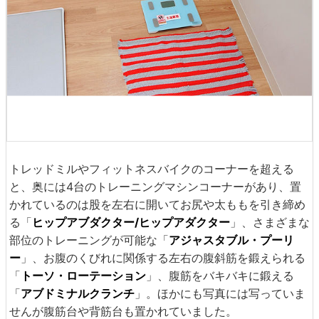
トレッドミルやフィットネスバイクのコーナーを超える
と、奥には4台のトレーニングマシンコーナーがあり、置
かれているのは股を左右に開いてお尻や太ももを引き締め
る「
ヒップアブダクター/ヒップアダクター
」、さまざまな
部位のトレーニングが可能な「
アジャスタブル・プーリ
ー
」、お腹のくびれに関係する左右の腹斜筋を鍛えられる
「
トーソ・ローテーション
」、腹筋をバキバキに鍛える
「
アブドミナルクランチ
」。ほかにも写真には写っていま
せんが腹筋台や背筋台も置かれていました。