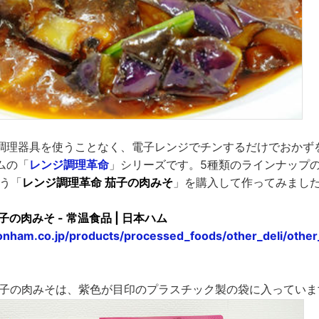
調理器具を使うことなく、電子レンジでチンするだけでおかず
ムの「
レンジ調理革命
」シリーズです。5種類のラインナップ
いう「
レンジ調理革命 茄子の肉みそ
」を購入して作ってみまし
の肉みそ - 常温食品 | 日本ハム
onham.co.jp/products/processed_foods/other_deli/othe
茄子の肉みそは、紫色が目印のプラスチック製の袋に入っていま