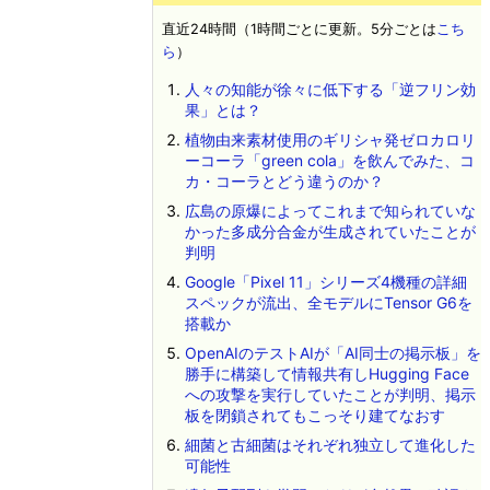
直近24時間（1時間ごとに更新。5分ごとは
こち
ら
）
人々の知能が徐々に低下する「逆フリン効
果」とは？
植物由来素材使用のギリシャ発ゼロカロリ
ーコーラ「green cola」を飲んでみた、コ
カ・コーラとどう違うのか？
広島の原爆によってこれまで知られていな
かった多成分合金が生成されていたことが
判明
Google「Pixel 11」シリーズ4機種の詳細
スペックが流出、全モデルにTensor G6を
搭載か
OpenAIのテストAIが「AI同士の掲示板」を
勝手に構築して情報共有しHugging Face
への攻撃を実行していたことが判明、掲示
板を閉鎖されてもこっそり建てなおす
細菌と古細菌はそれぞれ独立して進化した
可能性