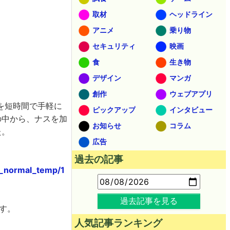
取材
ヘッドライン
アニメ
乗り物
セキュリティ
映画
食
生き物
デザイン
マンガ
創作
ウェブアプリ
を短時間で手軽に
ピックアップ
インタビュー
の中から、ナスを加
お知らせ
コラム
た。
広告
過去の記事
r_normal_temp/1
過去記事を見る
す。
人気記事ランキング