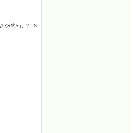
や(約5g、2～3