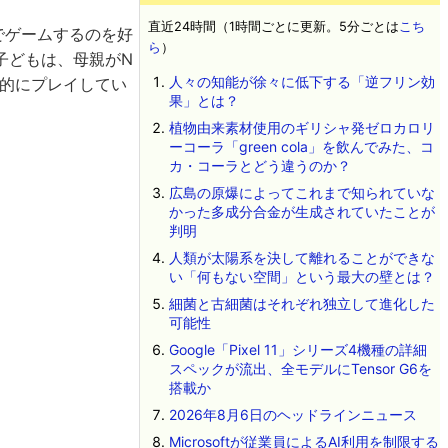
直近24時間（1時間ごとに更新。5分ごとは
こち
でゲームするのを好
ら
）
子どもは、母親がN
人々の知能が徐々に低下する「逆フリン効
続的にプレイしてい
果」とは？
植物由来素材使用のギリシャ発ゼロカロリ
ーコーラ「green cola」を飲んでみた、コ
カ・コーラとどう違うのか？
広島の原爆によってこれまで知られていな
かった多成分合金が生成されていたことが
判明
人類が太陽系を決して離れることができな
い「何もない空間」という最大の壁とは？
細菌と古細菌はそれぞれ独立して進化した
可能性
Google「Pixel 11」シリーズ4機種の詳細
スペックが流出、全モデルにTensor G6を
搭載か
2026年8月6日のヘッドラインニュース
Microsoftが従業員によるAI利用を制限する