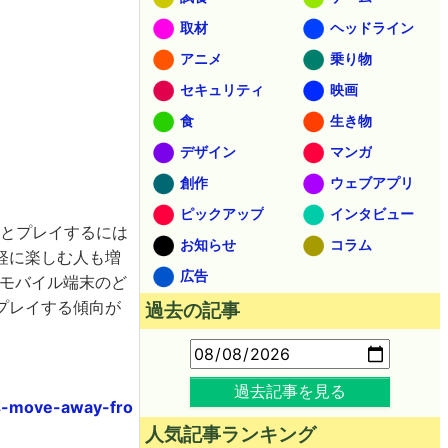
取材
ヘッドライン
アニメ
乗り物
セキュリティ
映画
食
生き物
デザイン
マンガ
創作
ウェブアプリ
ピックアップ
インタビュー
っかりとプレイするには
お知らせ
コラム
軽に楽しむ人も増
広告
とモバイル端末のど
プレイする傾向が
過去の記事
過去記事を見る
ds-move-away-fro
人気記事ランキング