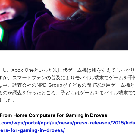
n 4やWii U、Xbox Oneといった次世代ゲーム機は腰をすえてし
すが、スマートフォンの普及によりモバイル端末でゲームを手
中、調査会社のNPD Groupが子どもの間で家庭用ゲーム機
るのか調査を行ったところ、子どもはゲームをモバイル端末で
ました。
From Home Computers For Gaming In Droves
.com/wps/portal/npd/us/news/press-releases/2015/ki
rs-for-gaming-in-droves/