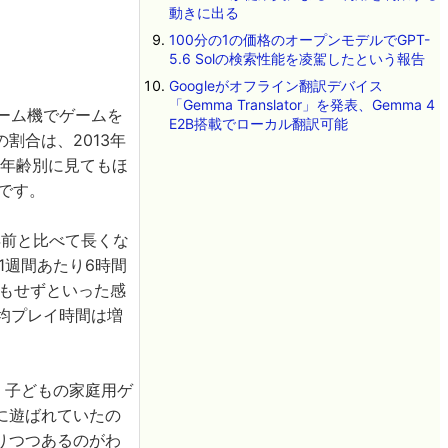
動きに出る
100分の1の価格のオープンモデルでGPT-
5.6 Solの検索性能を凌駕したという報告
Googleがオフライン翻訳デバイス
「Gemma Translator」を発表、Gemma 4
ゲーム機でゲームを
E2B搭載でローカル翻訳可能
割合は、2013年
、年齢別に見てもほ
です。
年前と比べて長くな
1週間あたり6時間
少もせずといった感
均プレイ時間は増
は、子どもの家庭用ゲ
に遊ばれていたの
りつつあるのがわ