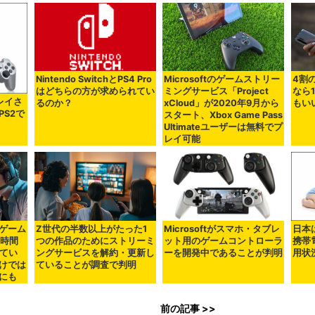
Nintendo SwitchとPS4 Pro
Microsoftのゲームストリー
4割
はどちらの方が求められてい
ミングサービス「Project
なら
レイさ
るのか？
xCloud」が2020年9月から
もい
S2で
スタート、Xbox Game Pass
Ultimateユーザーは無料でプ
レイ可能
ゲーム
Z世代の半数以上がたった1
Microsoftがスマホ・タブレ
日本
0時間
つの作品のためにストリーミ
ット用のゲームコントローラ
携帯
びてい
ングサービスを解約・更新し
ーを開発中であることが判明
用状
けでは
ていることが調査で判明
にも
前の記事 >>