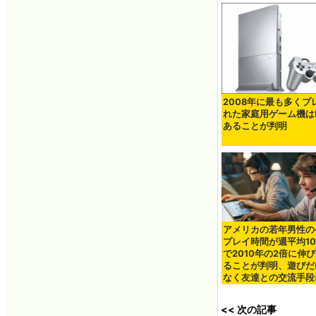
2008年に最も多くプ
れた家庭用ゲーム機はP
あることが判明
アメリカの若年男性の
プレイ時間が週平均1
で2010年の2倍に伸
ることが判明、遊びだ
なく友達との交流手段
<< 次の記事