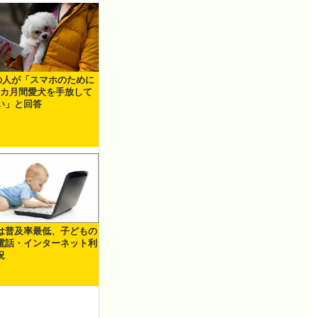
の人が「スマホのために
1カ月間愛犬を手放して
い」と回答
は普及率最低、子どもの
電話・インターネット利
況