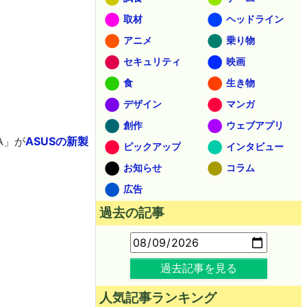
取材
ヘッドライン
アニメ
乗り物
セキュリティ
映画
食
生き物
デザイン
マンガ
創作
ウェブアプリ
A」が
ASUSの新製
ピックアップ
インタビュー
お知らせ
コラム
広告
過去の記事
過去記事を見る
人気記事ランキング