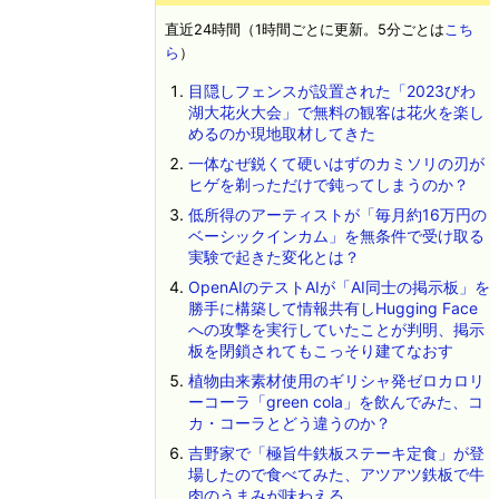
直近24時間（1時間ごとに更新。5分ごとは
こち
ら
）
目隠しフェンスが設置された「2023びわ
湖大花火大会」で無料の観客は花火を楽し
めるのか現地取材してきた
一体なぜ鋭くて硬いはずのカミソリの刃が
ヒゲを剃っただけで鈍ってしまうのか？
低所得のアーティストが「毎月約16万円の
ベーシックインカム」を無条件で受け取る
実験で起きた変化とは？
OpenAIのテストAIが「AI同士の掲示板」を
勝手に構築して情報共有しHugging Face
への攻撃を実行していたことが判明、掲示
板を閉鎖されてもこっそり建てなおす
植物由来素材使用のギリシャ発ゼロカロリ
ーコーラ「green cola」を飲んでみた、コ
カ・コーラとどう違うのか？
吉野家で「極旨牛鉄板ステーキ定食」が登
場したので食べてみた、アツアツ鉄板で牛
肉のうまみが味わえる