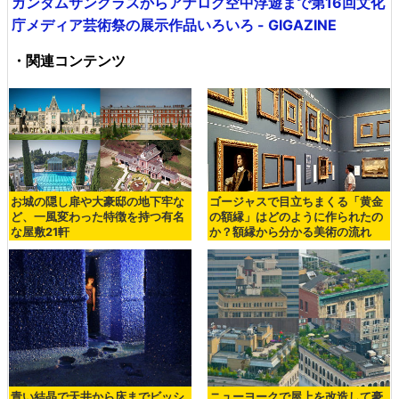
ガンダムサングラスからアナログ空中浮遊まで第16回文化
庁メディア芸術祭の展示作品いろいろ - GIGAZINE
・関連コンテンツ
お城の隠し扉や大豪邸の地下牢な
ゴージャスで目立ちまくる「黄金
ど、一風変わった特徴を持つ有名
の額縁」はどのように作られたの
な屋敷21軒
か？額縁から分かる美術の流れ
青い結晶で天井から床までビッシ
ニューヨークで屋上を改造して豪