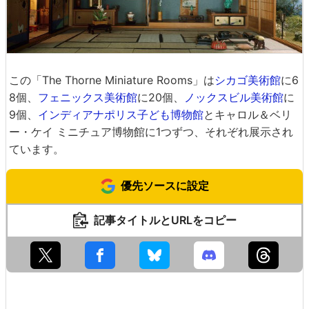
この「The Thorne Miniature Rooms」は
シカゴ美術館
に6
8個、
フェニックス美術館
に20個、
ノックスビル美術館
に
9個、
インディアナポリス子ども博物館
とキャロル＆ベリ
ー・ケイ ミニチュア博物館に1つずつ、それぞれ展示され
ています。
優先ソースに設定
記事タイトルとURLをコピー