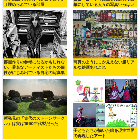
リ埋められている部屋
華にしている人々の写真いっぱい
部屋作りの参考になるかもしれな
写真のようにしか見えない超リア
い、著名なアーティストたちの個
ルな絵画あれこれ
性がにじみ出ている自宅の写真集
新発見の「古代のストーンサーク
ル」は実は1990年代製だった
子どもたちが描いた絵を現実世界
で再現したアート