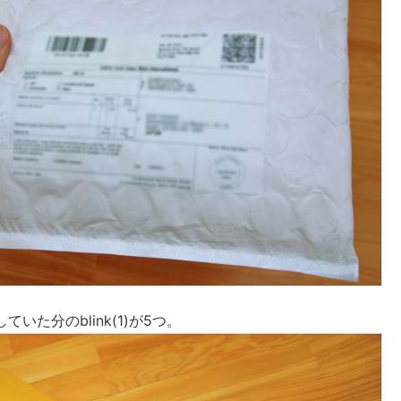
いた分のblink(1)が5つ。