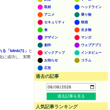
取材
ヘッドライン
アニメ
乗り物
セキュリティ
映画
食
生き物
デザイン
マンガ
創作
ウェブアプリ
blink(1)」
と
ピックアップ
インタビュー
品化に成功し、実際
お知らせ
コラム
広告
過去の記事
過去記事を見る
人気記事ランキング