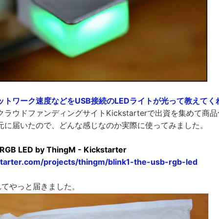
トワーク速度などをUSB接続のLEDライトが光って教えてくれる「
ラウドファンディングサイトKickstarterで出資を集めて商
元に届いたので、どんな感じなのか実際に使ってみました。
B RGB LED by ThingM - Kickstarter
tarter.com/projects/thingm/blink1-the-usb-rgb-led
れてやっと届きました。