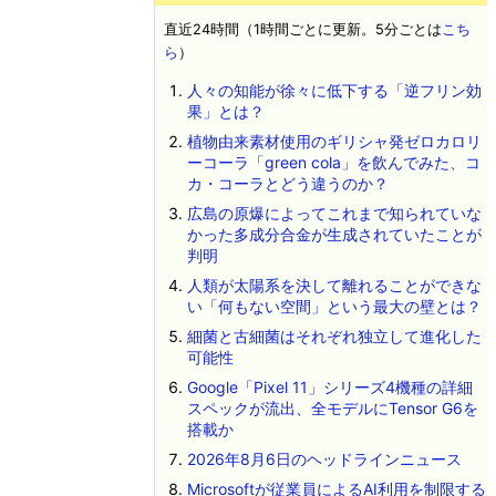
直近24時間（1時間ごとに更新。5分ごとは
こち
ら
）
人々の知能が徐々に低下する「逆フリン効
果」とは？
植物由来素材使用のギリシャ発ゼロカロリ
ーコーラ「green cola」を飲んでみた、コ
カ・コーラとどう違うのか？
広島の原爆によってこれまで知られていな
かった多成分合金が生成されていたことが
判明
人類が太陽系を決して離れることができな
い「何もない空間」という最大の壁とは？
細菌と古細菌はそれぞれ独立して進化した
可能性
Google「Pixel 11」シリーズ4機種の詳細
スペックが流出、全モデルにTensor G6を
搭載か
2026年8月6日のヘッドラインニュース
Microsoftが従業員によるAI利用を制限する