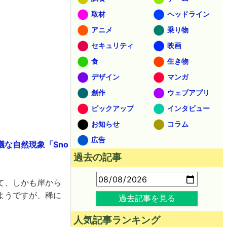
取材
ヘッドライン
アニメ
乗り物
セキュリティ
映画
食
生き物
デザイン
マンガ
創作
ウェブアプリ
ピックアップ
インタビュー
お知らせ
コラム
広告
な自然現象「Sno
過去の記事
て、しかも岸から
ようですが、稀に
過去記事を見る
人気記事ランキング