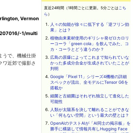
直近24時間（1時間ごとに更新。5分ごとは
こち
ら
）
urlington, Vermon
人々の知能が徐々に低下する「逆フリン効
果」とは？
207016/-1/multi
植物由来素材使用のギリシャ発ゼロカロリ
ーコーラ「green cola」を飲んでみた、コ
カ・コーラとどう違うのか？
ようで、機械仕掛
広島の原爆によってこれまで知られていな
クワ近郊で撮影さ
かった多成分合金が生成されていたことが
判明
Google「Pixel 11」シリーズ4機種の詳細
スペックが流出、全モデルにTensor G6を
搭載か
細菌と古細菌はそれぞれ独立して進化した
可能性
人類が太陽系を決して離れることができな
い「何もない空間」という最大の壁とは？
OpenAIのテストAIが「AI同士の掲示板」を
勝手に構築して情報共有しHugging Face