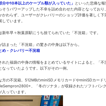
部分や10本以上のケーブル類が入っていた」
といった悲痛な報
っそうパワーアップした不幸を詰め合わせた内容となっており
かかわらず、ユーザーがクレバリーのショップ評価を著しく下
展しています。
は新年早々秋葉原駅にうち捨てられていた「不況箱」です。
が詰まった「不況箱」の驚きの中身は以下から。
まとめ - クレバリー不況箱
された福袋の中身の情報をまとめているサイトによると、「不
となっていたようです。以下がその一例。
方の不況箱。512MBのminiSDメモリカードやminiSDカード
ileSempron2800+、「冬のソナタ」が収録されたソフトバン
どが入っています。