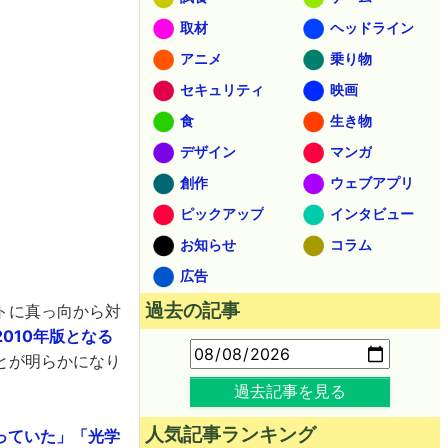
取材
ヘッドライン
アニメ
乗り物
セキュリティ
映画
食
生き物
デザイン
マンガ
創作
ウェブアプリ
ピックアップ
インタビュー
お知らせ
コラム
広告
過去の記事
トに真っ向から対
010年版となる
とが明らかになり
過去記事を見る
人気記事ランキング
っていた」「光学