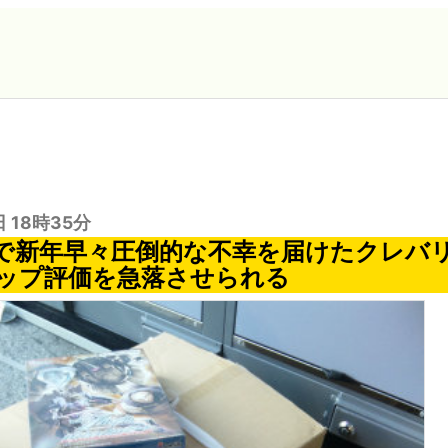
日 18時35分
で新年早々圧倒的な不幸を届けたクレバ
ップ評価を急落させられる