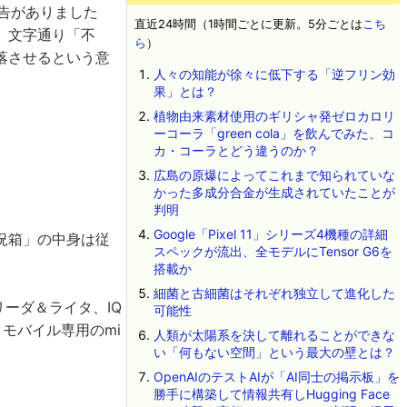
告がありました
直近24時間（1時間ごとに更新。5分ごとは
こち
、文字通り「不
ら
）
落させるという意
人々の知能が徐々に低下する「逆フリン効
果」とは？
植物由来素材使用のギリシャ発ゼロカロリ
ーコーラ「green cola」を飲んでみた、コ
カ・コーラとどう違うのか？
広島の原爆によってこれまで知られていな
かった多成分合金が生成されていたことが
判明
Google「Pixel 11」シリーズ4機種の詳細
況箱」の中身は従
スペックが流出、全モデルにTensor G6を
搭載か
細菌と古細菌はそれぞれ独立して進化した
リーダ＆ライタ、IQ
可能性
クモバイル専用のmi
人類が太陽系を決して離れることができな
い「何もない空間」という最大の壁とは？
OpenAIのテストAIが「AI同士の掲示板」を
勝手に構築して情報共有しHugging Face