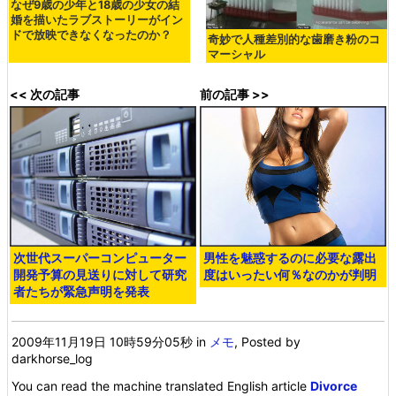
なぜ9歳の少年と18歳の少女の結
婚を描いたラブストーリーがイン
ドで放映できなくなったのか？
奇妙で人種差別的な歯磨き粉のコ
マーシャル
<< 次の記事
前の記事 >>
次世代スーパーコンピューター
男性を魅惑するのに必要な露出
開発予算の見送りに対して研究
度はいったい何％なのかが判明
者たちが緊急声明を発表
2009年11月19日 10時59分05秒
in
メモ
, Posted by
darkhorse_log
You can read the machine translated English article
Divorce