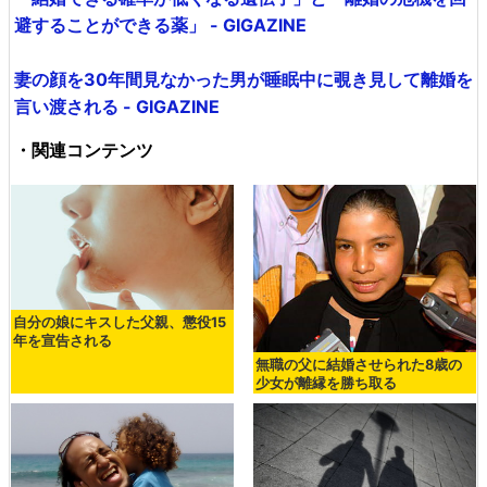
避することができる薬」 - GIGAZINE
妻の顔を30年間見なかった男が睡眠中に覗き見して離婚を
言い渡される - GIGAZINE
・関連コンテンツ
自分の娘にキスした父親、懲役15
年を宣告される
無職の父に結婚させられた8歳の
少女が離縁を勝ち取る