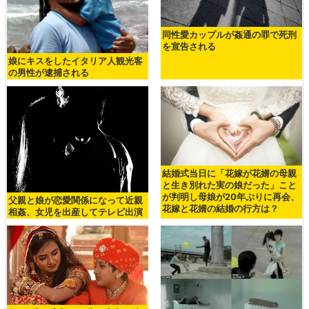
同性愛カップルが姦通の罪で死刑
を宣告される
娘にキスをしたイタリア人観光客
の男性が逮捕される
結婚式当日に「花嫁が花婿の母親
と生き別れた実の娘だった」こと
が判明し母娘が20年ぶりに再会、
父親と娘が恋愛関係になって近親
花嫁と花婿の結婚の行方は？
相姦、女児を出産してテレビ出演