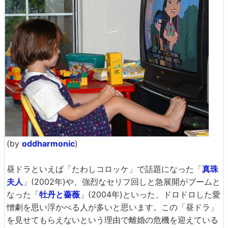
(by
oddharmonic
)
昼ドラといえば「たわしコロッケ」で話題になった「
真珠
夫人
」(2002年)や、強烈なセリフ回しと急展開がブームと
なった「
牡丹と薔薇
」(2004年)といった、ドロドロした愛
憎劇を思い浮かべる人が多いと思います。この「昼ドラ」
を見せてもらえないという理由で離婚の危機を迎えている