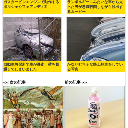
ガスタービンエンジンで動作する
ランボルギーニみたいな車から太
ポルシェやフェアレディZ
った男が悪戦苦闘しながら脱出す
るムービー
自動車教習所で車が暴走、壁を貫
かなりむちゃな路上駐車をしてい
通してしまいました
る写真
<< 次の記事
前の記事 >>