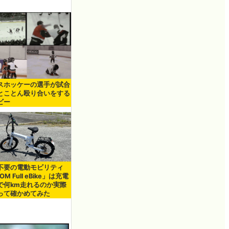
スホッケーの選手が試合
とことん殴り合いをする
ビー
不要の電動モビリティ
OM Full eBike」は充電
で何km走れるのか実際
って確かめてみた