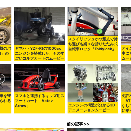
スタイリッシュかつ頑丈で持
ち運びも楽々な折りたたみ式
載のバ
ヤマハ・YZF-R1の1000cc
アイ
自転車ロック「Foldylock」
88」の
エンジンを搭載した、ものす
中に
ごいゴルフカートのムービー
ムー
車を守
スマホと連携するキッズ用ス
免許
られる
マートカート「Actev
「AT
エンジンの構造が分かる3D
Arrow」
なし
アニメーションムービー
に乗
前の記事 >>