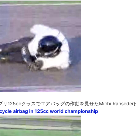
125ccクラスでエアバッグの作動を見せたMichi Ranseder
ycle airbag in 125cc world championship