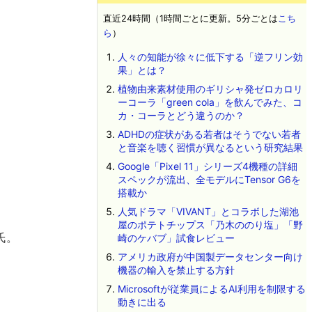
直近24時間（1時間ごとに更新。5分ごとは
こち
ら
）
人々の知能が徐々に低下する「逆フリン効
果」とは？
植物由来素材使用のギリシャ発ゼロカロリ
ーコーラ「green cola」を飲んでみた、コ
カ・コーラとどう違うのか？
ADHDの症状がある若者はそうでない若者
と音楽を聴く習慣が異なるという研究結果
Google「Pixel 11」シリーズ4機種の詳細
スペックが流出、全モデルにTensor G6を
搭載か
人気ドラマ「VIVANT」とコラボした湖池
屋のポテトチップス「乃木ののり塩」「野
氏。
崎のケバブ」試食レビュー
アメリカ政府が中国製データセンター向け
機器の輸入を禁止する方針
Microsoftが従業員によるAI利用を制限する
動きに出る