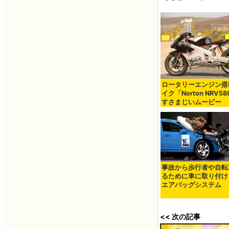
ロータリーエンジン搭
イク「Norton NRV5
すさまじいムービー
事故から歩行者や自転
るために車に取り付け
エアバッグシステム
<< 次の記事