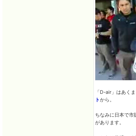
「D-air」は
ト
から。
ちなみに日本で市
があります。