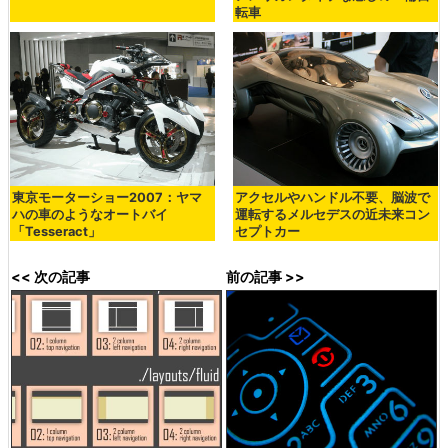
転車
東京モーターショー2007：ヤマ
アクセルやハンドル不要、脳波で
ハの車のようなオートバイ
運転するメルセデスの近未来コン
「Tesseract」
セプトカー
<< 次の記事
前の記事 >>