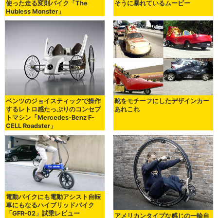
使った走る変則バイク「The
そうに暴れているムービー
Hubless Monster」
ベンツのジョイスティックで操作
靴をモチーフにしたデザインカー
するレトロ感たっぷりのコンセプ
あれこれ
トマシン「Mercedes-Benz F-
CELL Roadster」
電動バイクにも電動アシスト自転
車にもなるハイブリッドバイク
「GFR-02」試乗レビュー
アメリカンタイプな感じの一輪自