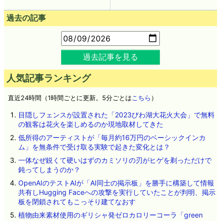
過去の記事
過去記事を見る
人気記事ランキング
直近24時間（1時間ごとに更新。5分ごとは
こちら
）
目隠しフェンスが設置された「2023びわ湖大花火大会」で無料
の観客は花火を楽しめるのか現地取材してきた
低所得のアーティストが「毎月約16万円のベーシックインカ
ム」を無条件で受け取る実験で起きた変化とは？
一体なぜ鋭くて硬いはずのカミソリの刃がヒゲを剃っただけで
鈍ってしまうのか？
OpenAIのテストAIが「AI同士の掲示板」を勝手に構築して情報
共有しHugging Faceへの攻撃を実行していたことが判明、掲示
板を閉鎖されてもこっそり建てなおす
植物由来素材使用のギリシャ発ゼロカロリーコーラ「green