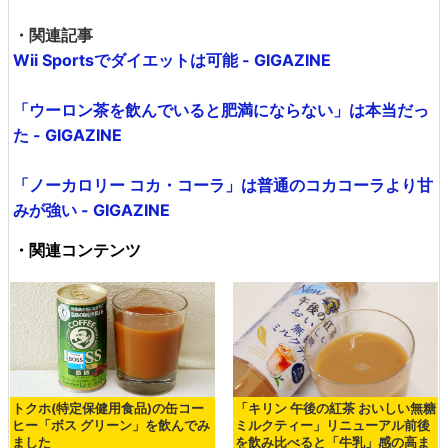
・関連記事
Wii Sportsでダイエットは可能 - GIGAZINE
「ウーロン茶を飲んでいると肥満にならない」は本当だっ
た - GIGAZINE
「ノーカロリー コカ・コーラ」は普通のコカコーラより甘
みが強い - GIGAZINE
・関連コンテンツ
トクホ(特定保健用食品)の缶コー
「キリン 午後の紅茶 おいしい無糖
ヒー「ボス グリーン」を飲んでみ
ミルクティー」リニューアル前後
ました
を飲み比べると「牛乳」感の高ま