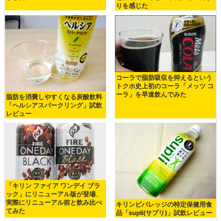
りを感じた
コーラで脂肪吸収を抑えるという
トクホ史上初のコーラ「メッツ コ
ーラ」を早速飲んでみた
脂肪を消費しやすくなる炭酸飲料
「ヘルシアスパークリング」試飲
レビュー
「キリン ファイア ワンデイ ブラ
ック」にリニューアル版が登場、
実際にリニューアル前と飲み比べ
キリンビバレッジの特定保健用食
てみた
品「supli(サプリ)」試飲レビュー