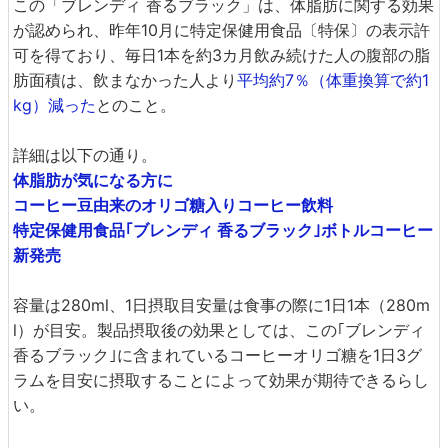
この「ブレンディ 香るブラック」は、体脂肪に関する効果
が認められ、昨年10月に特定保健用食品〔特保〕の表示許
可を得ており、毎日1本を約3カ月飲み続けた人の腹部の脂
肪面積は、飲まなかった人より
平均約7％（体重換算で約1
kg）減った
とのこと。
詳細は以下の通り。
体脂肪が気になる方に
コーヒー豆由来のオリゴ糖入りコーヒー飲料
特定保健用食品｢ブレンディ 香るブラック｣ボトルコーヒー
新発売
容量は280ml、1日摂取目安量は食事の際に1日1本（280m
l）が目安。製品摂取後の効果としては、この｢ブレンディ
香るブラック｣に含まれているコーヒーオリゴ糖を1日3グ
ラムを目安に摂取することによって効果が期待できるらし
い。