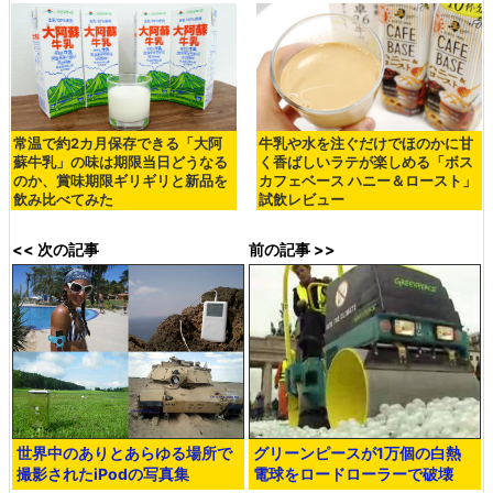
常温で約2カ月保存できる「大阿
牛乳や水を注ぐだけでほのかに甘
蘇牛乳」の味は期限当日どうなる
く香ばしいラテが楽しめる「ボス
のか、賞味期限ギリギリと新品を
カフェベース ハニー＆ロースト」
飲み比べてみた
試飲レビュー
<< 次の記事
前の記事 >>
世界中のありとあらゆる場所で
グリーンピースが1万個の白熱
撮影されたiPodの写真集
電球をロードローラーで破壊