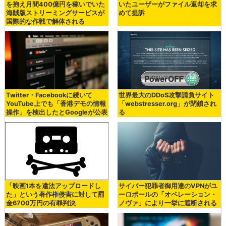
を抱え月間400億円を稼いでいた
いたユーザーがファイル返却を求
海賊版ストリーミングサービスが
めて提訴
国際的な作戦で解体される
Twitter・Facebookに続いて
世界最大のDDoS攻撃請負サイト
YouTube上でも「香港デモの情報
「webstresser.org」が閉鎖され
操作」を検出したとGoogleが公表
る
「映画1本を違法アップロードし
サイバー犯罪者御用達のVPNがユ
た」という著作権侵害に対して罰
ーロポールの「オペレーション・
金6700万円の有罪判決
ノヴァ」により一挙に遮断される