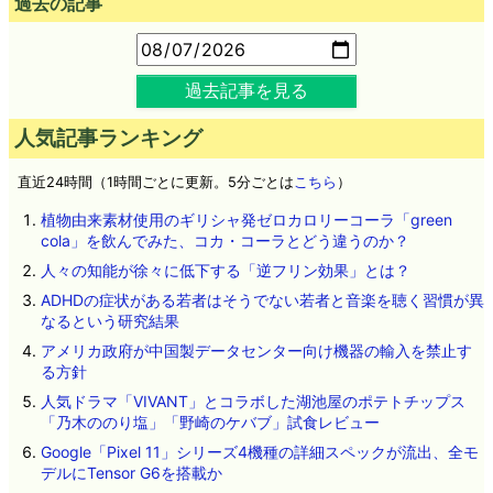
過去の記事
過去記事を見る
人気記事ランキング
直近24時間（1時間ごとに更新。5分ごとは
こちら
）
植物由来素材使用のギリシャ発ゼロカロリーコーラ「green
cola」を飲んでみた、コカ・コーラとどう違うのか？
人々の知能が徐々に低下する「逆フリン効果」とは？
ADHDの症状がある若者はそうでない若者と音楽を聴く習慣が異
なるという研究結果
アメリカ政府が中国製データセンター向け機器の輸入を禁止す
る方針
人気ドラマ「VIVANT」とコラボした湖池屋のポテトチップス
「乃木ののり塩」「野崎のケバブ」試食レビュー
Google「Pixel 11」シリーズ4機種の詳細スペックが流出、全モ
デルにTensor G6を搭載か