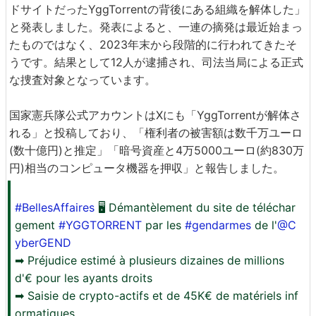
ドサイトだったYggTorrentの背後にある組織を解体した」
と発表しました。発表によると、一連の摘発は最近始まっ
たものではなく、2023年末から段階的に行われてきたそ
うです。結果として12人が逮捕され、司法当局による正式
な捜査対象となっています。
国家憲兵隊公式アカウントはXにも「YggTorrentが解体さ
れる」と投稿しており、「権利者の被害額は数千万ユーロ
(数十億円)と推定」「暗号資産と4万5000ユーロ(約830万
円)相当のコンピュータ機器を押収」と報告しました。
#BellesAffaires
🖥 Démantèlement du site de téléchar
gement
#YGGTORRENT
par les
#gendarmes
de l'
@C
yberGEND
➡ Préjudice estimé à plusieurs dizaines de millions
d'€ pour les ayants droits
➡ Saisie de crypto-actifs et de 45K€ de matériels inf
ormatiques