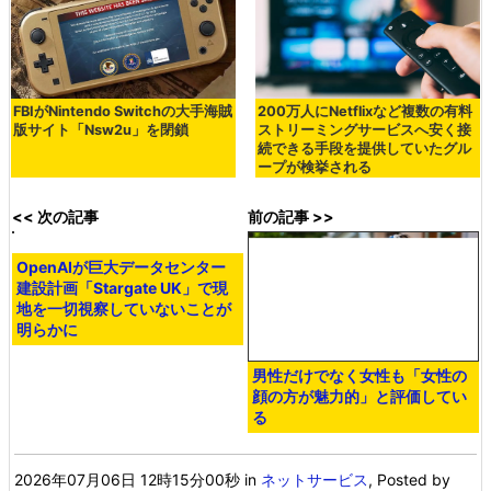
FBIがNintendo Switchの大手海賊
200万人にNetflixなど複数の有料
版サイト「Nsw2u」を閉鎖
ストリーミングサービスへ安く接
続できる手段を提供していたグル
ープが検挙される
<< 次の記事
前の記事 >>
OpenAIが巨大データセンター
建設計画「Stargate UK」で現
地を一切視察していないことが
明らかに
男性だけでなく女性も「女性の
顔の方が魅力的」と評価してい
る
2026年07月06日 12時15分00秒
in
ネットサービス
, Posted by