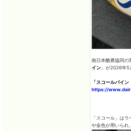
南日本酪農協同の
イン
」が2026年
「スコールパイン 
https://www.dai
「スコール」はラ
や金色が用いられ