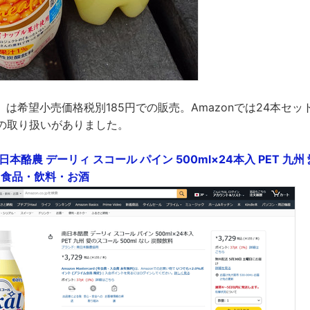
は希望小売価格税別185円での販売。Amazonでは24本セットが
での取り扱いがありました。
p: 南日本酪農 デーリィ スコール パイン 500ml×24本入 PET 九
 : 食品・飲料・お酒