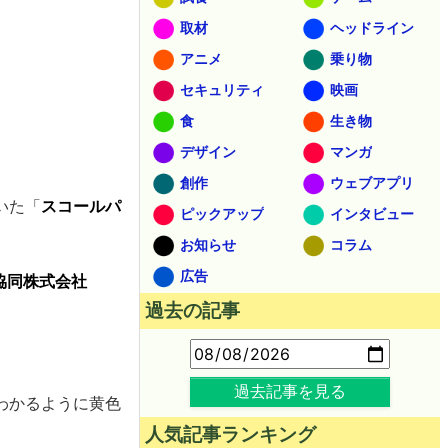
取材
ヘッドライン
アニメ
乗り物
セキュリティ
映画
食
生き物
デザイン
マンガ
創作
ウェブアプリ
いた「
スコールパ
ピックアップ
インタビュー
お知らせ
コラム
広告
農協同株式会社
過去の記事
過去記事を見る
わかるように黄色
人気記事ランキング