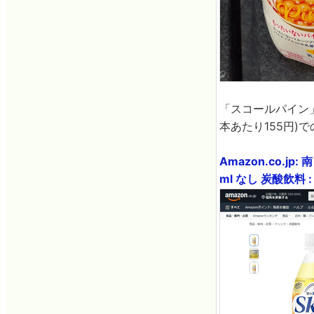
「スコールパイン」
本あたり155円)
Amazon.co.j
ml なし 炭酸飲料