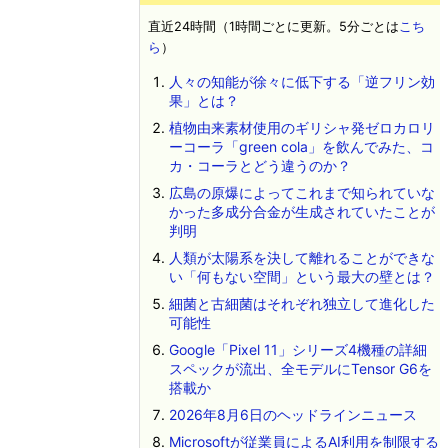
直近24時間（1時間ごとに更新。5分ごとは
こち
ら
）
人々の知能が徐々に低下する「逆フリン効
果」とは？
植物由来素材使用のギリシャ発ゼロカロリ
ーコーラ「green cola」を飲んでみた、コ
カ・コーラとどう違うのか？
広島の原爆によってこれまで知られていな
かった多成分合金が生成されていたことが
判明
人類が太陽系を決して離れることができな
い「何もない空間」という最大の壁とは？
細菌と古細菌はそれぞれ独立して進化した
可能性
Google「Pixel 11」シリーズ4機種の詳細
スペックが流出、全モデルにTensor G6を
搭載か
2026年8月6日のヘッドラインニュース
Microsoftが従業員によるAI利用を制限する