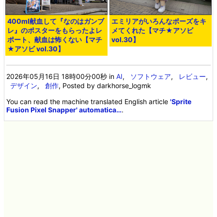
400ml献血して『なのはガンブ
エミリアがいろんなポーズをキ
レ』のポスターをもらったよレ
メてくれた【マチ★アソビ
ポート、献血は怖くない【マチ
vol.30】
★アソビ vol.30】
2026年05月16日 18時00分00秒
in
AI
,
ソフトウェア
,
レビュー
,
デザイン
,
創作
, Posted by darkhorse_logmk
You can read the machine translated English article
'Sprite
Fusion Pixel Snapper' automatica…
.