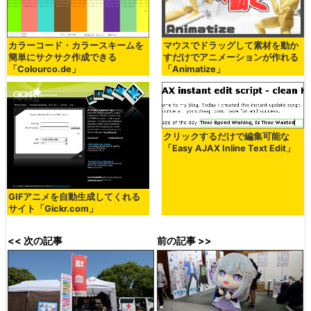
カラーコード・カラースキームを
マウスでドラッグして素材を動か
簡単にサクサク作成できる
すだけでアニメーションが作れる
「Colourco.de」
「Animatize」
クリックするだけで編集可能な
「Easy AJAX Inline Text Edit」
GIFアニメを自動生成してくれる
サイト「Gickr.com」
<< 次の記事
前の記事 >>