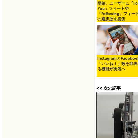
開始、ユーザーに「Fo
You」フィードや
「Following」フィ
の選択肢を提供
InstagramとFacebo
「いいね！」数を非表
る機能が実装へ
<< 次の記事