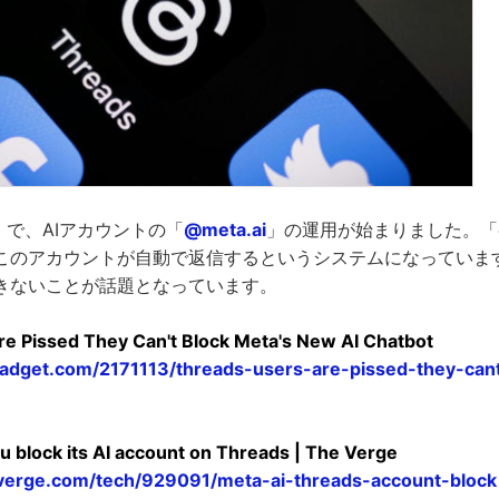
ds」で、AIアカウントの「
@meta.ai
」の運用が始まりました。「@m
このアカウントが自動で返信するというシステムになっていま
きないことが話題となっています。
e Pissed They Can't Block Meta's New AI Chatbot
adget.com/2171113/threads-users-are-pissed-they-can
u block its AI account on Threads | The Verge
verge.com/tech/929091/meta-ai-threads-account-block