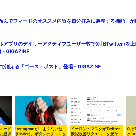
AIに頼んでフィードのオススメ内容を自分好みに調整する機能」が追加
バイルアプリのデイリーアクティブユーザー数でX(旧Twitter)
 GIGAZINE
時間で消える「ゴーストポスト」登場 - GIGAZINE
フィード
Instagramが「よくないね
イーロン・マスクがTwitter
X(旧
に提供
(Dislike)」ボタンのテストを
機能改善リクエストを受付
は20