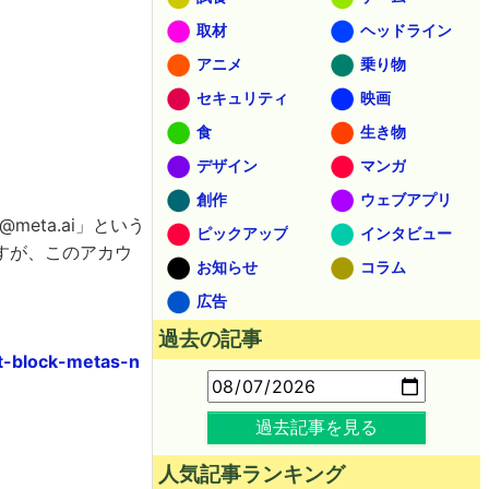
取材
ヘッドライン
アニメ
乗り物
セキュリティ
映画
食
生き物
デザイン
マンガ
創作
ウェブアプリ
eta.ai」という
ピックアップ
インタビュー
すが、このアカウ
お知らせ
コラム
広告
過去の記事
t-block-metas-n
過去記事を見る
人気記事ランキング