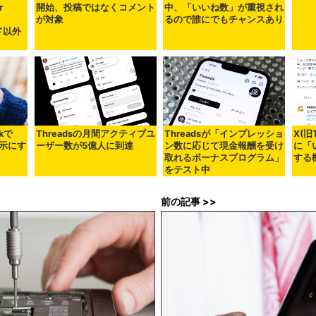
r
開始、投稿ではなくコメント
中、「いいね数」が重視され
が対象
るので誰にでもチャンスあり
ード以外
okで
Threadsの月間アクティブユ
Threadsが「インプレッショ
X(旧
示にす
ーザー数が5億人に到達
ン数に応じて現金報酬を受け
に「
取れるボーナスプログラム」
する
をテスト中
前の記事 >>