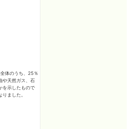
全体のうち、25％
油や天然ガス、石
かを示したもので
なりました。