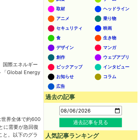
取材
ヘッドライン
アニメ
乗り物
セキュリティ
映画
食
生き物
デザイン
マンガ
創作
ウェブアプリ
。国際エネルギー
ピックアップ
インタビュー
bal Energy
お知らせ
コラム
広告
過去の記事
量は世界全体で約600
過去記事を見る
とに需要が急回復
こと。以下のグラ
人気記事ランキング