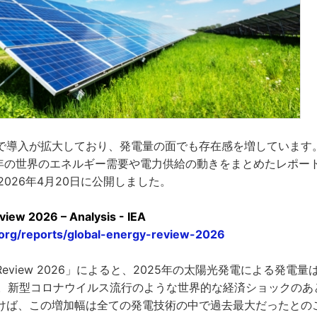
で導入が拡大しており、発電量の面でも存在感を増しています
25年の世界のエネルギー需要や電力供給の動きをまとめたレポート「Glo
」を2026年4月20日に公開しました。
view 2026 – Analysis - IEA
.org/reports/global-energy-review-2026
rgy Review 2026」によると、2025年の太陽光発電による発電
た。新型コロナウイルス流行のような世界的な経済ショックのあ
けば、この増加幅は全ての発電技術の中で過去最大だったとの