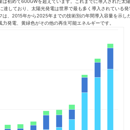
量は初めて600GWを超えています。これまでに導入された太
GWに達しており、太陽光発電は世界で最も多く導入されている
は、2015年から2025年までの技術別の年間導入容量を示し
風力発電、黄緑色がその他の再生可能エネルギーです。