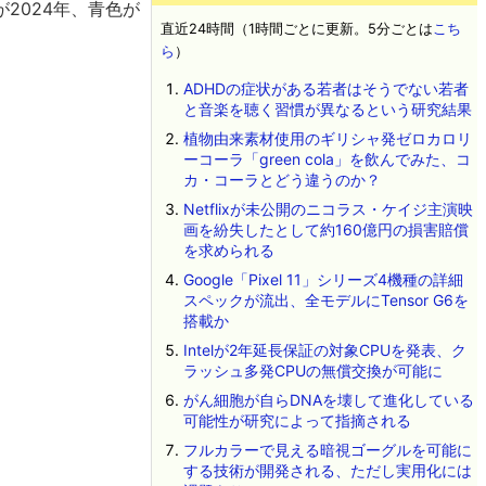
2024年、青色が
直近24時間（1時間ごとに更新。5分ごとは
こち
ら
）
ADHDの症状がある若者はそうでない若者
と音楽を聴く習慣が異なるという研究結果
植物由来素材使用のギリシャ発ゼロカロリ
ーコーラ「green cola」を飲んでみた、コ
カ・コーラとどう違うのか？
Netflixが未公開のニコラス・ケイジ主演映
画を紛失したとして約160億円の損害賠償
を求められる
Google「Pixel 11」シリーズ4機種の詳細
スペックが流出、全モデルにTensor G6を
搭載か
Intelが2年延長保証の対象CPUを発表、ク
ラッシュ多発CPUの無償交換が可能に
がん細胞が自らDNAを壊して進化している
可能性が研究によって指摘される
フルカラーで見える暗視ゴーグルを可能に
する技術が開発される、ただし実用化には