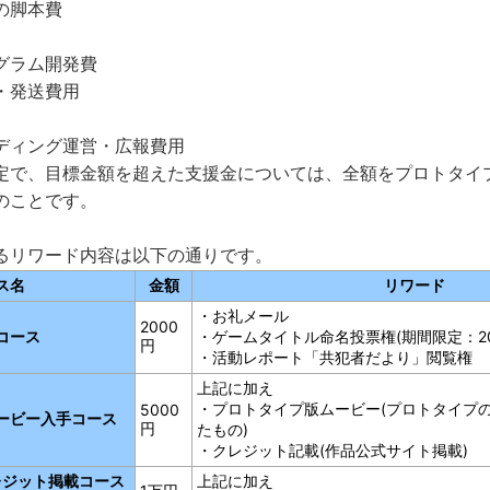
の脚本費
グラム開発費
・発送費用
ディング運営・広報費用
定で、目標金額を超えた支援金については、全額をプロトタイ
のことです。
るリワード内容は以下の通りです。
ス名
金額
リワード
・お礼メール
2000
コース
・ゲームタイトル命名投票権(期間限定：20
円
・活動レポート「共犯者だより」閲覧権
上記に加え
・プロトタイプ版ムービー(プロトタイプ
5000
ービー入手コース
円
たもの)
・クレジット記載(作品公式サイト掲載)
レジット掲載コース
上記に加え