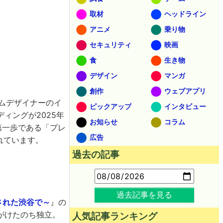
取材
ヘッドライン
アニメ
乗り物
セキュリティ
映画
食
生き物
デザイン
マンガ
創作
ウェブアプリ
ームデザイナーのイ
ピックアップ
インタビュー
ィングが2025年
お知らせ
コラム
第一歩である「プレ
広告
れています。
過去の記事
過去記事を見る
鎖された渋谷で～
』の
がけたのち独立。
人気記事ランキング