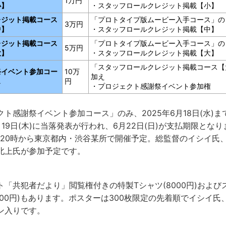
1万円
小】
・スタッフロールクレジット掲載【小】
レジット掲載コース
「プロトタイプ版ムービー入手コース」の
3万円
中】
・スタッフロールクレジット掲載【中】
レジット掲載コース
「プロトタイプ版ムービー入手コース」の
5万円
大】
・スタッフロールクレジット掲載【大】
「スタッフロールクレジット掲載コース【
祭イベント参加コー
10万
加え
ス
円
・プロジェクト感謝祭イベント参加権
ト感謝祭イベント参加コース」のみ、2025年6月18日(水)
19日(木)に当落発表が行われ、6月22日(日)が支払期限とな
(月)20時から東京都内・渋谷某所で開催予定。総監督のイシイ
北上氏が参加予定です。
「共犯者だより」閲覧権付きの特製Tシャツ(8000円)およ
5000円)もあります。ポスターは300枚限定の先着順でイシイ
ン入りです。