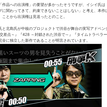
「作品への出演権」の要望が多かったそうですが、イシイ氏は
グに関わってきて、約束できないことはしない」と考え、本作
」ことから出演権は見送ったとのこと。
氏と北島氏が中核のプロジェクトで渋谷が舞台の実写アドベン
の交差点～』『428 ～封鎖された渋谷で～』『タイムトラベラ
完全に独立した新作であることが明言されています。