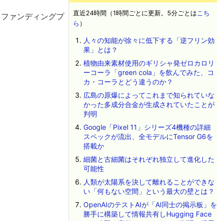
直近24時間（1時間ごとに更新。5分ごとは
こち
ウドファンディングプ
ら
）
人々の知能が徐々に低下する「逆フリン効
果」とは？
植物由来素材使用のギリシャ発ゼロカロリ
ーコーラ「green cola」を飲んでみた、コ
カ・コーラとどう違うのか？
広島の原爆によってこれまで知られていな
かった多成分合金が生成されていたことが
判明
Google「Pixel 11」シリーズ4機種の詳細
スペックが流出、全モデルにTensor G6を
搭載か
細菌と古細菌はそれぞれ独立して進化した
可能性
人類が太陽系を決して離れることができな
い「何もない空間」という最大の壁とは？
OpenAIのテストAIが「AI同士の掲示板」を
勝手に構築して情報共有しHugging Face