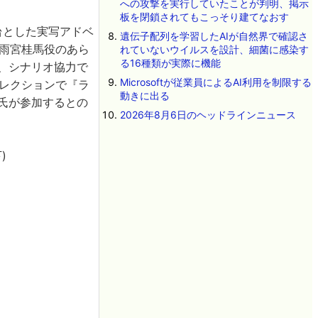
への攻撃を実行していたことが判明、掲示
板を閉鎖されてもこっそり建てなおす
台とした実写アドベ
遺伝子配列を学習したAIが自然界で確認さ
雨宮桂馬役のあら
れていないウイルスを設計、細菌に感染す
る16種類が実際に機能
た、シナリオ協力で
Microsoftが従業員によるAI利用を制限する
レクションで『ラ
動きに出る
歩氏が参加するとの
2026年8月6日のヘッドラインニュース
)