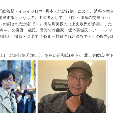
「総監督・イシイジロウ×脚本・北島行徳」による、渋谷を舞
開発するというもの。出演者として、『街 ～運命の交差点～』
8 ～封鎖された渋谷で～』御法川実役の北上史欧氏が参加。ま
差点～』の麻野一哉氏、音楽で作曲家・坂本英城氏、アートディ
太郎氏、撮影・演出で『428 ～封鎖された渋谷で～』の飯野
上)、北島行徳氏(右上)、あらい正和氏(左下)、北上史欧氏(右下