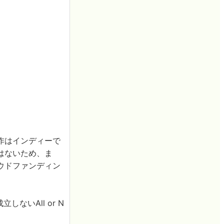
作はインディーで
はないため、ま
ウドファンディン
ないAll or N