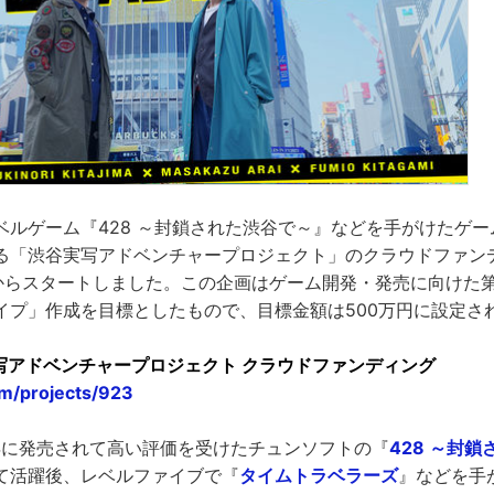
ベルゲーム『428 ～封鎖された渋谷で～』などを手がけたゲ
る「渋谷実写アドベンチャープロジェクト」のクラウドファンデ
9時からスタートしました。この企画はゲーム開発・発売に向けた
イプ」作成を目標としたもので、目標金額は500万円に設定さ
実写アドベンチャープロジェクト クラウドファンディング
om/projects/923
8年に発売されて高い評価を受けたチュンソフトの『
428 ～封
て活躍後、レベルファイブで『
タイムトラベラーズ
』などを手