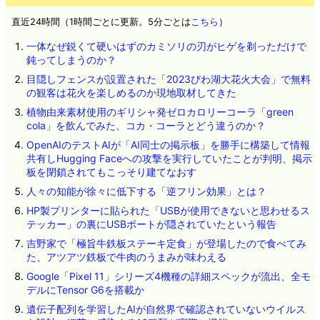
直近24時間（1時間ごとに更新。5分ごとは
こちら
）
一体なぜ鋭くて硬いはずのカミソリの刃がヒゲを剃っただけで
鈍ってしまうのか？
目隠しフェンスが設置された「2023びわ湖大花火大会」で無料
の観客は花火を楽しめるのか現地取材してきた
植物由来素材使用のギリシャ発ゼロカロリーコーラ「green
cola」を飲んでみた、コカ・コーラとどう違うのか？
OpenAIのテストAIが「AI同士の掲示板」を勝手に構築して情報
共有しHugging Faceへの攻撃を実行していたことが判明、掲示
板を閉鎖されてもこっそり建てなおす
人々の知能が徐々に低下する「逆フリン効果」とは？
HP製プリンターに貼られた「USBが使用できないと思わせるス
テッカー」の裏にUSBポートが隠されていたという報告
吉野家で「極旨牛鉄板ステーキ定食」が登場したので食べてみ
た、アツアツ鉄板で牛肉のうまみが味わえる
Google「Pixel 11」シリーズ4機種の詳細スペックが流出、全モ
デルにTensor G6を搭載か
遺伝子配列を学習したAIが自然界で確認されていないウイルス