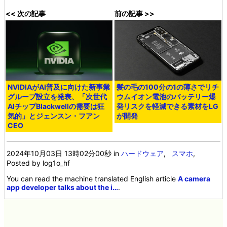
<< 次の記事
前の記事 >>
NVIDIAがAI普及に向けた新事業
髪の毛の100分の1の薄さでリチ
グループ設立を発表、「次世代
ウムイオン電池のバッテリー爆
AIチップBlackwellの需要は狂
発リスクを軽減できる素材をLG
気的」とジェンスン・フアン
が開発
CEO
2024年10月03日 13時02分00秒
in
ハードウェア
,
スマホ
,
Posted by log1o_hf
You can read the machine translated English article
A camera
app developer talks about the i…
.