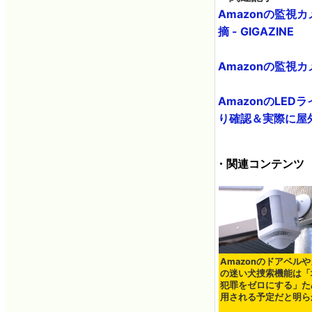
Amazonの監視
摘 - GIGAZINE
Amazonの監視カ
AmazonのLED
り確認＆実際に屋外に
・関連コンテンツ
Amazonのドアベル
の迷い犬捜索機能は「
犯罪をゼロにする」た
用される予定だと明ら