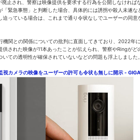
能が廃止され、警察は映像提供を要求する行為を公開しなければ
が「緊急事態」と判断した場合、具体的には誘拐や殺人未遂な
し迫っている場合は、これまで通り令状なしでユーザーの同意
。
執行機関との関係についての批判に直面してきており、2022年
供された映像が11本あったことが伝えられ、警察やRingが
ついての透明性が確保されていないなどの問題も浮上しました
の監視カメラの映像をユーザーの許可も令状も無しに開示 - GIGAZ