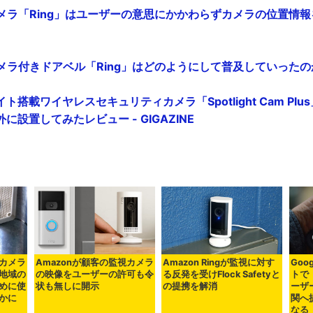
カメラ「Ring」はユーザーの意思にかかわらずカメラの位置情
メラ付きドアベル「Ring」はどのようにして普及していったのか？ 
ライト搭載ワイヤレスセキュリティカメラ「Spotlight Cam Pl
設置してみたレビュー - GIGAZINE
やカメラ
Amazonが顧客の監視カメラ
Amazon Ringが監視に対す
Go
地域の
の映像をユーザーの許可も令
る反発を受けFlock Safetyと
トで
めに使
状も無しに開示
の提携を解消
ーザ
かに
関へ
なる