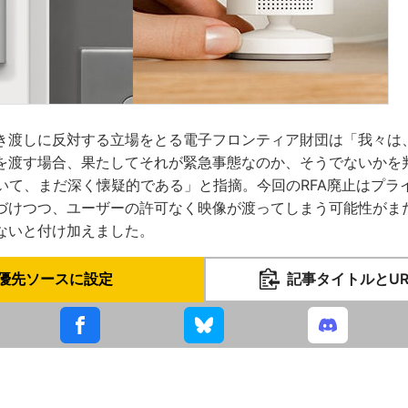
き渡しに反対する立場をとる電子フロンティア財団は「我々は
を渡す場合、果たしてそれが緊急事態なのか、そうでないかを
ついて、まだ深く懐疑的である」と指摘。今回のRFA廃止はプ
づけつつ、ユーザーの許可なく映像が渡ってしまう可能性がま
ないと付け加えました。
優先ソースに設定
記事タイトルとU