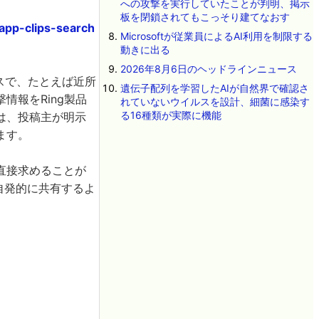
への攻撃を実行していたことが判明、掲示
板を閉鎖されてもこっそり建てなおす
app-clips-search
Microsoftが従業員によるAI利用を制限する
動きに出る
2026年8月6日のヘッドラインニュース
ビスで、たとえば近所
遺伝子配列を学習したAIが自然界で確認さ
報をRing製品
れていないウイルスを設計、細菌に感染す
る16種類が実際に機能
は、投稿主が明示
ます。
直接求めることが
自発的に共有するよ