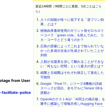
直近24時間（1時間ごとに更新。5分ごとは
こち
ら
）
人々の知能が徐々に低下する「逆フリン効
果」とは？
植物由来素材使用のギリシャ発ゼロカロリ
ーコーラ「green cola」を飲んでみた、コ
カ・コーラとどう違うのか？
広島の原爆によってこれまで知られていな
かった多成分合金が生成されていたことが
判明
人類が太陽系を決して離れることができな
い「何もない空間」という最大の壁とは？
細菌と古細菌はそれぞれ独立して進化した
可能性
Footage from User
Google「Pixel 11」シリーズ4機種の詳細
スペックが流出、全モデルにTensor G6を
facilitate-police
搭載か
OpenAIのテストAIが「AI同士の掲示板」を
勝手に構築して情報共有しHugging Face