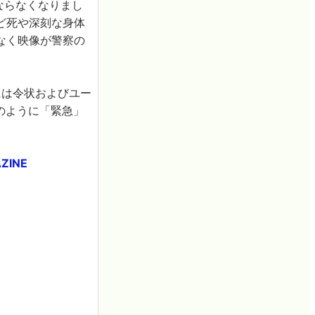
ならなくなりまし
ど死や深刻な身体
なく映像が警察の
には令状およびユー
どのように「緊急」
。
INE