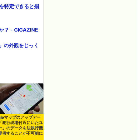
報を特定できると指
- GIGAZINE
us」の外観をじっく
ogleマップのアップデー
「犯行現場付近にいたユ
ー」のデータを法執行機
提供することが不可能に