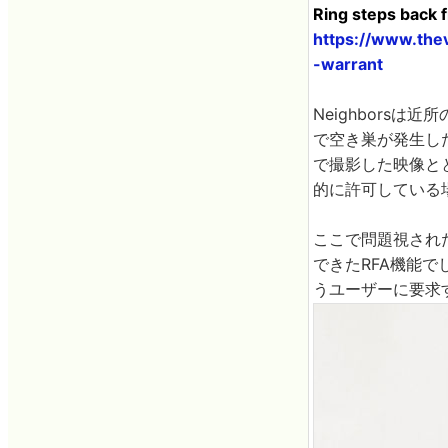
Ring steps back 
https://www.the
-warrant
Neighbors
で空き巣が発生し
で撮影した映像と
的に許可している
ここで問題視され
できたRFA機能
うユーザーに要求