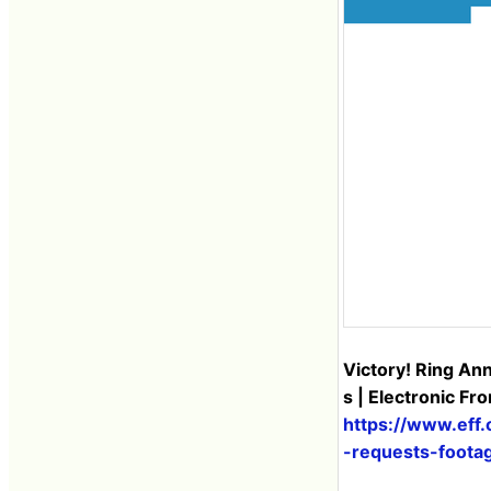
Victory! Ring Ann
s | Electronic Fr
https://www.eff.
-requests-foota