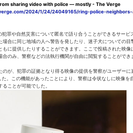
from sharing video with police — mostly - The Verge
verge.com/2024/1/24/24049165/ring-police-neighbors-
は近所の犯罪や自然災害について匿名で語り合うことができるサー
た場合に同じ地域の人へ警告を発したり、迷子犬についての目撃情
ともに提供したりすることができます。ここで投稿された映像
場合のみ、警察などの法執行機関が自由に閲覧することができ
たのが、犯罪の証拠となり得る映像の提供を警察がユーザーに
でした。この機能があったことにより、警察は令状なしに映像を
することが可能でした。