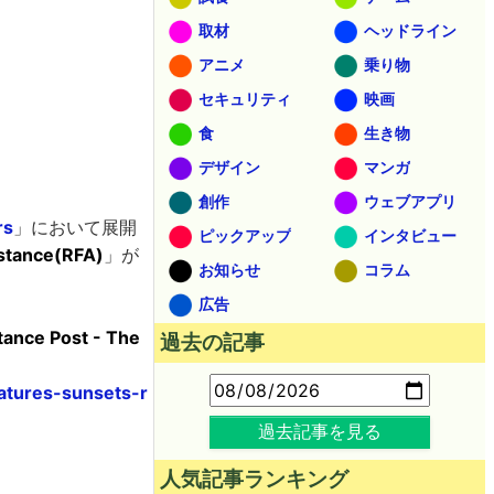
取材
ヘッドライン
アニメ
乗り物
セキュリティ
映画
食
生き物
デザイン
マンガ
創作
ウェブアプリ
rs
」において展開
ピックアップ
インタビュー
istance(RFA)
」が
お知らせ
コラム
広告
tance Post - The
過去の記事
atures-sunsets-r
過去記事を見る
人気記事ランキング