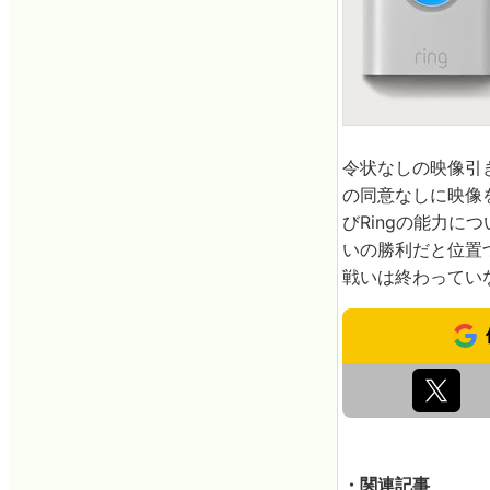
令状なしの映像引
の同意なしに映像
びRingの能力に
いの勝利だと位置
戦いは終わってい
・関連記事