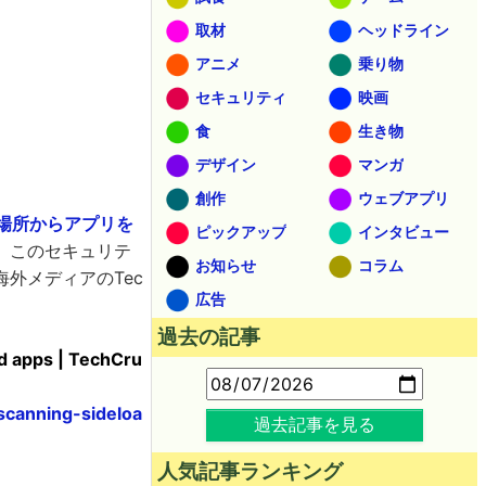
取材
ヘッドライン
アニメ
乗り物
セキュリティ
映画
食
生き物
デザイン
マンガ
創作
ウェブアプリ
以外の場所からアプリを
ピックアップ
インタビュー
。このセキュリテ
お知らせ
コラム
外メディアのTec
広告
過去の記事
d apps | TechCru
scanning-sideloa
過去記事を見る
人気記事ランキング