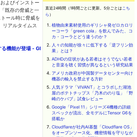
ードおよびインストー
直近24時間（1時間ごとに更新。5分ごとは
こち
て「既存の脅威と一
ら
）
ストール時に脅威を
。リアルタイムス
植物由来素材使用のギリシャ発ゼロカロリ
ーコーラ「green cola」を飲んでみた、コ
カ・コーラとどう違うのか？
人々の知能が徐々に低下する「逆フリン効
機能が登場 - GI
果」とは？
ADHDの症状がある若者はそうでない若者
と音楽を聴く習慣が異なるという研究結果
アメリカ政府が中国製データセンター向け
機器の輸入を禁止する方針
人気ドラマ「VIVANT」とコラボした湖池
屋のポテトチップス「乃木ののり塩」「野
崎のケバブ」試食レビュー
Google「Pixel 11」シリーズ4機種の詳細
スペックが流出、全モデルにTensor G6を
搭載か
Cloudflareが社内AI基盤「Cloudflare OS」
をオープンソース化、機密情報を守りなが