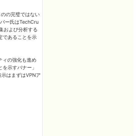
ものの完璧ではない
氏はTechCru
収集および分析する
定であることを示
ュリティの強化も進め
ことを示すバナー」
示はまずはVPNア