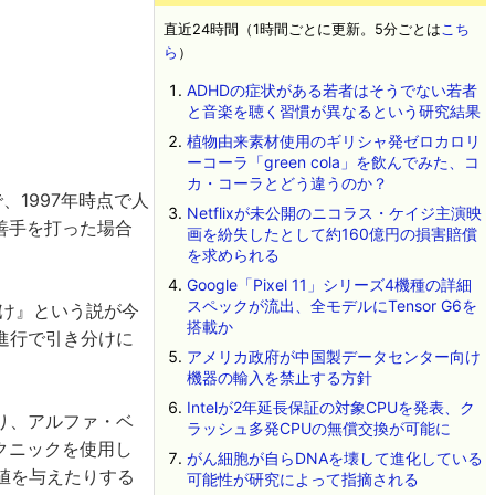
直近24時間（1時間ごとに更新。5分ごとは
こち
ら
）
ADHDの症状がある若者はそうでない若者
と音楽を聴く習慣が異なるという研究結果
植物由来素材使用のギリシャ発ゼロカロリ
ーコーラ「green cola」を飲んでみた、コ
カ・コーラとどう違うのか？
、1997年時点で人
Netflixが未公開のニコラス・ケイジ主演映
善手を打った場合
画を紛失したとして約160億円の損害賠償
を求められる
Google「Pixel 11」シリーズ4機種の詳細
スペックが流出、全モデルにTensor G6を
分け』という説が今
搭載か
進行で引き分けに
アメリカ政府が中国製データセンター向け
機器の輸入を禁止する方針
Intelが2年延長保証の対象CPUを発表、ク
り、アルファ・ベ
ラッシュ多発CPUの無償交換が可能に
テクニックを使用し
がん細胞が自らDNAを壊して進化している
値を与えたりする
可能性が研究によって指摘される