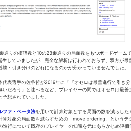
8乗通りの棋譜数と10の28乗通りの局面数をもつボードゲームで
が誕生していましたが、完全な解析は行われておらず、双方が最
必勝・引き分けのどれになるのかが分かっていませんでした。
本代表選手の佐谷哲が2019年に「『オセロは最善進行で引き
無いだろう」と述べるなど、プレイヤーの間ではオセロは最善
と予想されていました。
ルファ・ベータ法
を用いて計算対象とする局面の数を減らした
算対象の局面数を減らすための「move ordering」という
手の進行について既存のプレイヤーの知識を元にあらかじめ評価