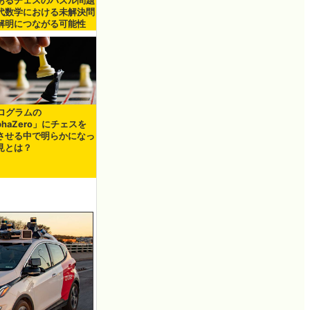
あるチェスのパズル問題
代数学における未解決問
解明につながる可能性
プログラムの
phaZero」にチェスを
させる中で明らかになっ
見とは？