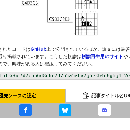
されたコードは
GitHub
上で公開されているほか、論文には最善
通り掲載されています。こうした棋譜は
棋譜再生用のサイト
や
ので、興味がある人は確認してみてください。
f6f3e6e7d7c5b6d8c6c7d2b5a5a6a7g5e3b4c8g6g4c2e
優先ソースに設定
記事タイトルとU