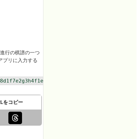
進行の棋譜の一つ
アプリに入力する
8d1f7e2g3h4f1e1f2g1b1f8g8b3h3b2h5b7a3a4a1a2c
RLをコピー