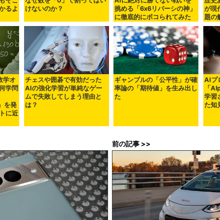
もそこ
なぜ数を「0」で割ってはい
AIに絶対に勝てない戦いを
歴史
かるよ
けないのか？
挑める「6x6リバーシの神」
が現
に徹底的にボコられてみた
題の
が数学オ
チェスや囲碁で有効だった
ギャンブルの「公平性」が確
AI
何学問
AIの強化学習が単純なゲー
率論の「期待値」を生み出し
「Al
ムで失敗してしまう理由と
た
学習
y」を発
は？
た知
トに近
前の記事 >>