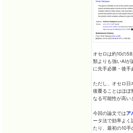
オセロは約10の5
類よりも強いAI
に先手必勝・後手
ただし、オセロ日
後覆ることはほぼ
なる可能性が高い
今回の論文では
ア
ータ法で効率よく計
たり、最初の10