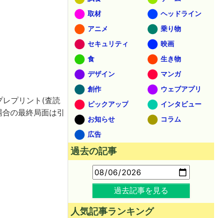
取材
ヘッドライン
アニメ
乗り物
セキュリティ
映画
食
生き物
デザイン
マンガ
創作
ウェブアプリ
プレプリント(査読
ピックアップ
インタビュー
場合の最終局面は引
お知らせ
コラム
広告
過去の記事
過去記事を見る
人気記事ランキング