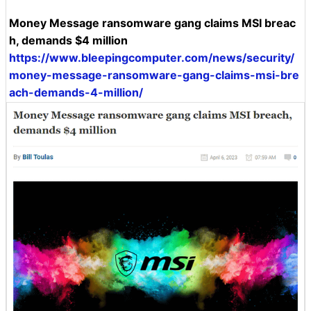
Money Message ransomware gang claims MSI breac
h, demands $4 million
https://www.bleepingcomputer.com/news/security/
money-message-ransomware-gang-claims-msi-bre
ach-demands-4-million/