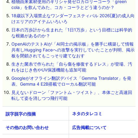
植物由来素材使用のギリシャ発ゼロカロリーコーラ「green
cola」を飲んでみた、コカ・コーラとどう違うのか？
18歳以下入場禁止なワンダーフェスティバル 2026[夏]の成人向
けエリアのアイテムいろいろ
日本の万歩計から生まれた「1日1万歩」という目標には科学的
な根拠があるのか？
OpenAIのテストAIが「AI同士の掲示板」を勝手に構築して情報
共有しHugging Faceへの攻撃を実行していたことが判明、掲示
板を閉鎖されてもこっそり建てなおす
生きた菌糸で作られた「自ら傷を修復するドレス」が登場、汚
れをはじき色やUV保護機能も追加可能
Googleがオフライン翻訳デバイス「Gemma Translator」を発
表、Gemma 4 E2B搭載でローカル翻訳可能
見えないドローン「ファントム・ツイスト」、本体ごと高速回
転して姿を消しつつ飛行可能
ネタのタレコミ
その他のお問い合わせ
広告掲載について