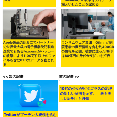
漏えいしたことを認める
Apple製品の組み立てパートナー
ランサムウェア集団「Qilin」が病
で世界最大級の電子機器受託製造
院患者の機密情報を含む約400GB
企業でもあるFoxconnがハッカー
の情報を公開、被害に遭ったNHS
の攻撃により1100万件以上のファ
は80億円の身代金支払いを拒否
イルを含む8TBのデータを盗まれ
る
<< 次の記事
前の記事 >>
Twitterがプーチン大統領を含む
10代の少女がピタゴラスの定理