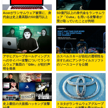
Acerがランサムウェア被害に、身
50億円以上の身代金をランサムウ
代金は史上最高額の50億円以上
ェア「Cuba」を用いる攻撃者が
受け取っていたことが判明
アサヒグループホールディングス
カスペルスキーが自社の透明性を
へのサイバー攻撃についてランサ
示すためにアンチウイルスソフト
ムウェア集団の「Qilin」が犯行声
のソースコードを公開
明を発表
史上最狂の大規模ハッキング攻撃
トヨタがランサムウェアグループ
10選
「Medusa」の攻撃を受けデータ