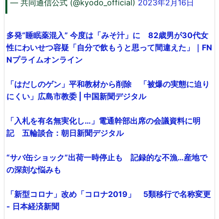
— 共同通信公式 (@kyodo_official)
2023年2月16日
多発“睡眠薬混入” 今度は「みそ汁」に 82歳男が30代女
性にわいせつ容疑「自分で飲もうと思って間違えた」｜FN
Nプライムオンライン
「はだしのゲン」平和教材から削除 「被爆の実態に迫り
にくい」広島市教委 | 中国新聞デジタル
「入札を有名無実化し…」電通幹部出席の会議資料に明
記 五輪談合：朝日新聞デジタル
“サバ缶ショック”出荷一時停止も 記録的な不漁…産地で
の深刻な悩みも
「新型コロナ」改め「コロナ2019」 5類移行で名称変更
- 日本経済新聞