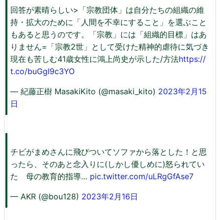
回答が素晴らしい>「宗教団体」は自分たちの組織の維
持・拡大のために「人間を不幸にすること」を選ぶこと
もあると思うのです。「宗教」には「組織的目標」はあ
りません=「宗教2世」として受けた精神的虐待に気づき
現在も苦しむ41歳女性に鴻上尚史が示した/方法
https://
t.co/buGgI9c3YO
— 紀藤正樹 MasakiKito (@masaki_kito)
2023年2月15
日
チビがまめさんに飛びついてソファから落とした！と思
ったら、そのあと念入りに(しかし優しめに)怒られてい
た 母の教育的指導…
pic.twitter.com/uLRgGfAse7
— AKR (@bou128)
2023年2月16日