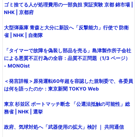
ゴミ捨てる人が処理費用の一部負担 実証実験 京都 錦市場 |
NHK | 京都府
大型弾薬庫 青森と大分に新設へ「反撃能力」行使で 防衛
省 | NHK | 自衛隊
「タイマーで故障を偽装し部品を売る」島津製作所子会社
による悪質不正行為の全容：品質不正問題（1/3 ページ）
- MONOist
＜発言詳報＞原発運転60年超を容認した規制委で、各委員
は何を語ったのか：東京新聞 TOKYO Web
東京 杉並区 ボートマッチ断念 「公選法抵触の可能性」総
務省 | NHK | 選挙
政府、気球対処へ「武器使用の拡大」検討 ｜ 共同通信