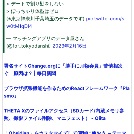
> デートで割り勘をしない
> ぽっちゃり体型はゼロ
(※東京神奈川千葉埼玉のデータです)
pic.twitter.com/s
w0tM1qDI4
— マッチングアプリのデータ屋さん
(@for_tokyodanshi)
2023年2月16日
署名サイトChange.orgに「勝手に月額会員」苦情相次
ぐ 原因は？ | 毎日新聞
ブラウザ拡張機能を作るためのReactフレームワーク『Pla
smo』
THETA Xのファイルアクセス（SDカード/内蔵メモリ参
照、撮影ファイル削除、マニフェスト） - Qiita
「Obsidian」をカスタマイズして便利に使おう ～テーマ