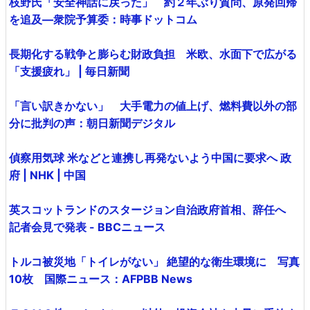
枝野氏「安全神話に戻った」 約２年ぶり質問、原発回帰
を追及―衆院予算委：時事ドットコム
長期化する戦争と膨らむ財政負担 米欧、水面下で広がる
「支援疲れ」 | 毎日新聞
「言い訳きかない」 大手電力の値上げ、燃料費以外の部
分に批判の声：朝日新聞デジタル
偵察用気球 米などと連携し再発ないよう中国に要求へ 政
府 | NHK | 中国
英スコットランドのスタージョン自治政府首相、辞任へ
記者会見で発表 - BBCニュース
トルコ被災地「トイレがない」 絶望的な衛生環境に 写真
10枚 国際ニュース：AFPBB News