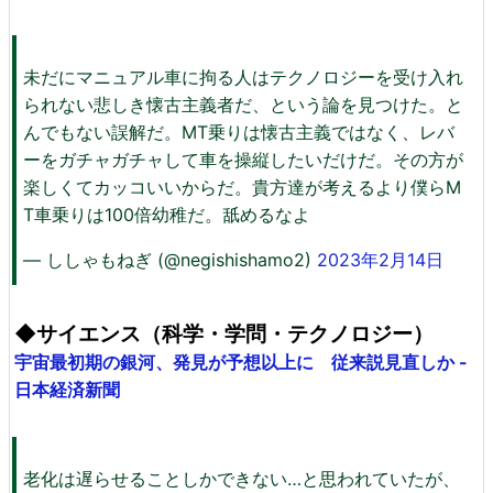
未だにマニュアル車に拘る人はテクノロジーを受け入れ
られない悲しき懐古主義者だ、という論を見つけた。と
んでもない誤解だ。MT乗りは懐古主義ではなく、レバ
ーをガチャガチャして車を操縦したいだけだ。その方が
楽しくてカッコいいからだ。貴方達が考えるより僕らM
T車乗りは100倍幼稚だ。舐めるなよ
— ししゃもねぎ (@negishishamo2)
2023年2月14日
◆サイエンス（科学・学問・テクノロジー）
宇宙最初期の銀河、発見が予想以上に 従来説見直しか -
日本経済新聞
老化は遅らせることしかできない…と思われていたが、