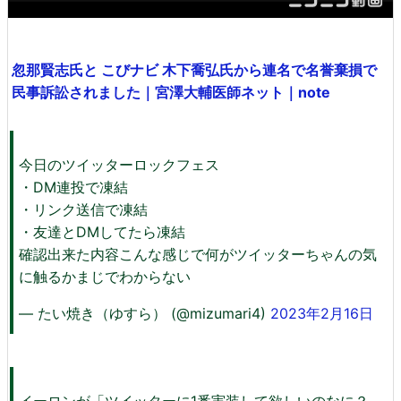
忽那賢志氏と こびナビ 木下喬弘氏から連名で名誉棄損で
民事訴訟されました｜宮澤大輔医師ネット｜note
今日のツイッターロックフェス
・DM連投で凍結
・リンク送信で凍結
・友達とDMしてたら凍結
確認出来た内容こんな感じで何がツイッターちゃんの気
に触るかまじでわからない
— たい焼き（ゆすら） (@mizumari4)
2023年2月16日
イーロンが「ツイッターに1番実装して欲しいのなに？