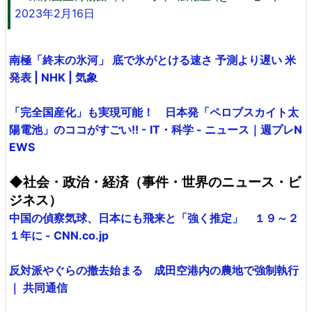
2023年2月16日
南極「終末の氷河」 底で氷がとける速さ 予測より遅い 米
発表 | NHK | 気象
「完全国産化」も実現可能！ 日本発「ペロブスカイト太
陽電池」のココがすごい!! - IT・科学 - ニュース｜週プレN
EWS
◆社会・政治・経済（事件・世界のニュース・ビ
ジネス）
中国の偵察気球、日本にも飛来と「強く推定」 １９～２
１年に - CNN.co.jp
反対派やぐらの撤去始まる 成田空港内の農地で強制執行
｜ 共同通信