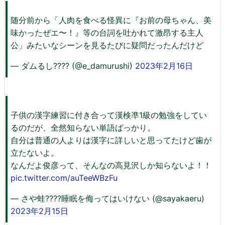
随分前から「人肉を食べる怪異に『お前の母ちゃん、美
味かったぜエ〜！』等の台詞を吐かれて激昂する主人
公」みたいなシーンを見るたびに疑問だったんだけど
— ダムるし???? (@e_damurushi)
2023年2月16日
子供の漢字練習に付き合って漢検凖1級の勉強をしてい
るのだが、全然知らない単語ばっかり。
自分は普通の人よりは漢字に詳しいと思ってたけど歯が
立たないよ。
なんだよ俊彦って、そんなの高見沢しか知らないよ！！
pic.twitter.com/auTeeWBzFu
— さや蛙????睡眠を侮ってはいけない (@sayakaeru)
2023年2月15日