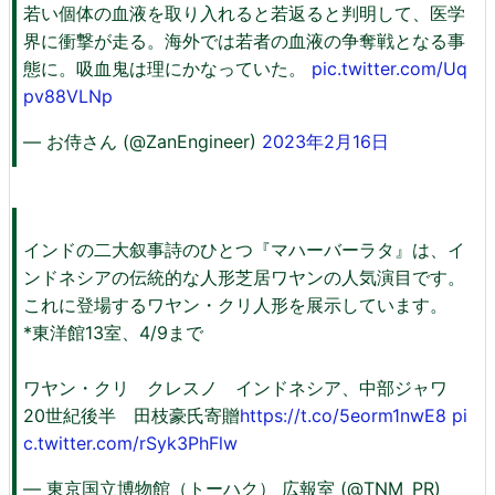
若い個体の血液を取り入れると若返ると判明して、医学
界に衝撃が走る。海外では若者の血液の争奪戦となる事
態に。吸血鬼は理にかなっていた。
pic.twitter.com/Uq
pv88VLNp
— お侍さん (@ZanEngineer)
2023年2月16日
インドの二大叙事詩のひとつ『マハーバーラタ』は、イ
ンドネシアの伝統的な人形芝居ワヤンの人気演目です。
これに登場するワヤン・クリ人形を展示しています。
*東洋館13室、4/9まで
ワヤン・クリ クレスノ インドネシア、中部ジャワ
20世紀後半 田枝豪氏寄贈
https://t.co/5eorm1nwE8
pi
c.twitter.com/rSyk3PhFlw
— 東京国立博物館（トーハク） 広報室 (@TNM_PR)