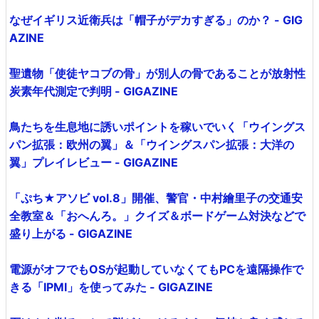
なぜイギリス近衛兵は「帽子がデカすぎる」のか？ - GIG
AZINE
聖遺物「使徒ヤコブの骨」が別人の骨であることが放射性
炭素年代測定で判明 - GIGAZINE
鳥たちを生息地に誘いポイントを稼いでいく「ウイングス
パン拡張：欧州の翼」＆「ウイングスパン拡張：大洋の
翼」プレイレビュー - GIGAZINE
「ぷち★アソビ vol.8」開催、警官・中村繪里子の交通安
全教室＆「おへんろ。」クイズ＆ボードゲーム対決などで
盛り上がる - GIGAZINE
電源がオフでもOSが起動していなくてもPCを遠隔操作で
きる「IPMI」を使ってみた - GIGAZINE