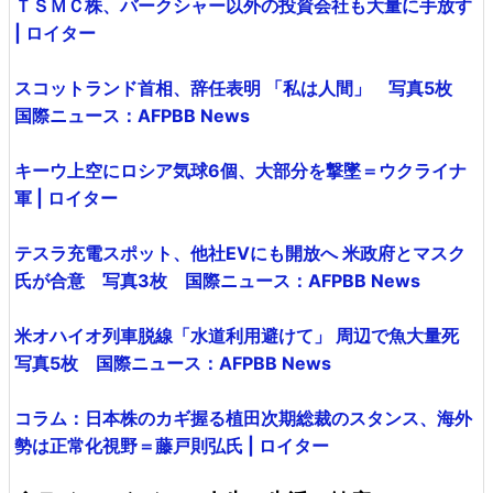
ＴＳＭＣ株、バークシャー以外の投資会社も大量に手放す
| ロイター
スコットランド首相、辞任表明 「私は人間」 写真5枚
国際ニュース：AFPBB News
キーウ上空にロシア気球6個、大部分を撃墜＝ウクライナ
軍 | ロイター
テスラ充電スポット、他社EVにも開放へ 米政府とマスク
氏が合意 写真3枚 国際ニュース：AFPBB News
米オハイオ列車脱線「水道利用避けて」 周辺で魚大量死
写真5枚 国際ニュース：AFPBB News
コラム：日本株のカギ握る植田次期総裁のスタンス、海外
勢は正常化視野＝藤戸則弘氏 | ロイター