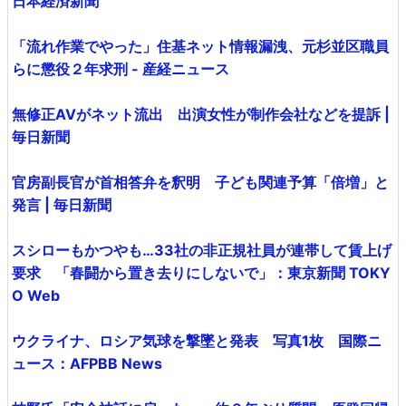
日本経済新聞
「流れ作業でやった」住基ネット情報漏洩、元杉並区職員
らに懲役２年求刑 - 産経ニュース
無修正AVがネット流出 出演女性が制作会社などを提訴 |
毎日新聞
官房副長官が首相答弁を釈明 子ども関連予算「倍増」と
発言 | 毎日新聞
スシローもかつやも…33社の非正規社員が連帯して賃上げ
要求 「春闘から置き去りにしないで」：東京新聞 TOKY
O Web
ウクライナ、ロシア気球を撃墜と発表 写真1枚 国際ニ
ュース：AFPBB News