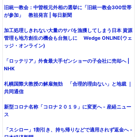
旧統一教会：中曽根元外相の選挙に「旧統一教会300世帯
が参加」 教祖発言 | 毎日新聞
加工処理しきれない大量のサバを漁獲してしまう日本 資源
管理も地方創生の機会も台無しに Wedge ONLINE(ウェ
ッジ・オンライン)
「ロッテリア」外食最大手ゼンショーの子会社に売却へ |
NHK
札幌国際大教授の解雇無効 「合理的理由ない」と地裁 ｜
共同通信
新型コロナ名称「コロナ２０１９」に変更へ - 産経ニュー
ス
「スシロー」1割引き、持ち帰りなどで適用されず返金へ -