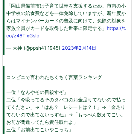
「岡山県備前市は子育て世帯を支援するため、市内の小
中学校の給食費などを一律免除していますが、新年度か
らはマイナンバーカードの普及に向けて、免除の対象を
家族全員がカードを取得した世帯に限定する」
https://t.
co/z46TIxGsIo
— 大神 (@ppsh41_1945)
2023年2月14日
コンビニで言われたちくちく言葉ランキング
一位「なんやその目殺すぞ」
二位「今吸ってるそのタバコのお金足りてないので払っ
てください」→「はあ？！レシートは？！」→「金足り
てないので出てないっすね」→「もっぺん数えてこい。
お前が間違ってたら責任取れよ」
三位「お前出てこいやこっち」