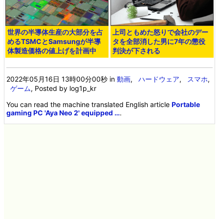
世界の半導体生産の大部分を占
上司ともめた怒りで会社のデー
めるTSMCとSamsungが半導
タを全部消した男に7年の懲役
体製造価格の値上げを計画中
判決が下される
2022年05月16日 13時00分00秒
in
動画
,
ハードウェア
,
スマホ
,
ゲーム
, Posted by log1p_kr
You can read the machine translated English article
Portable
gaming PC 'Aya Neo 2' equipped …
.