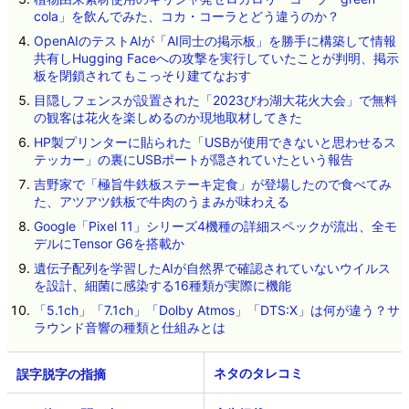
cola」を飲んでみた、コカ・コーラとどう違うのか？
OpenAIのテストAIが「AI同士の掲示板」を勝手に構築して情報
共有しHugging Faceへの攻撃を実行していたことが判明、掲示
板を閉鎖されてもこっそり建てなおす
目隠しフェンスが設置された「2023びわ湖大花火大会」で無料
の観客は花火を楽しめるのか現地取材してきた
HP製プリンターに貼られた「USBが使用できないと思わせるス
テッカー」の裏にUSBポートが隠されていたという報告
吉野家で「極旨牛鉄板ステーキ定食」が登場したので食べてみ
た、アツアツ鉄板で牛肉のうまみが味わえる
Google「Pixel 11」シリーズ4機種の詳細スペックが流出、全モ
デルにTensor G6を搭載か
遺伝子配列を学習したAIが自然界で確認されていないウイルス
を設計、細菌に感染する16種類が実際に機能
「5.1ch」「7.1ch」「Dolby Atmos」「DTS:X」は何が違う？サ
ラウンド音響の種類と仕組みとは
ネタのタレコミ