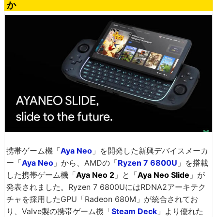
か
携帯ゲーム機「
Aya Neo
」を開発した新興デバイスメーカ
ー「
Aya Neo
」から、AMDの「
Ryzen 7 6800U
」を搭載
した携帯ゲーム機「
Aya Neo 2
」と「
Aya Neo Slide
」が
発表されました。Ryzen 7 6800UにはRDNA2アーキテク
チャを採用したGPU「Radeon 680M」が統合されてお
り、Valve製の携帯ゲーム機「
Steam Deck
」より優れた