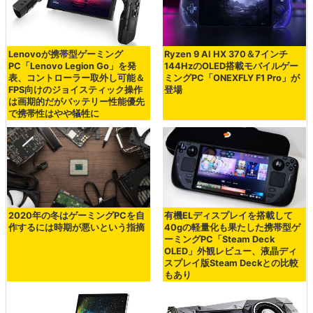
Lenovoが携帯型ゲーミング
Ryzen 9 AI HX 370＆7インチ
PC「Lenovo Legion Go」を発
144HzのOLED搭載モバイルゲー
表、コントローラー取外し可能＆
ミングPC「ONEXFLY F1 Pro」が
FPS向けのジョイスティック操作
登場
は画期的だがバッテリー性能優先
で携帯性はやや犠牲に
2020年の冬はゲーミングPCを自
有機ELディスプレイを搭載して
作するには時期が悪いという指摘
40gの軽量化も果たした携帯型ゲ
ーミングPC「Steam Deck
OLED」外観レビュー、液晶ディ
スプレイ版Steam Deckとの比較
もあり