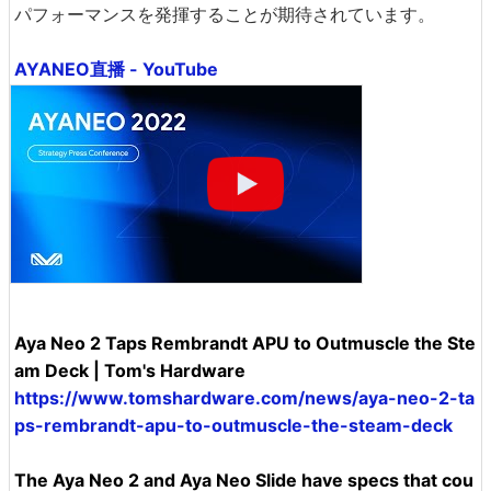
パフォーマンスを発揮することが期待されています。
AYANEO直播 - YouTube
Aya Neo 2 Taps Rembrandt APU to Outmuscle the Ste
am Deck | Tom's Hardware
https://www.tomshardware.com/news/aya-neo-2-ta
ps-rembrandt-apu-to-outmuscle-the-steam-deck
The Aya Neo 2 and Aya Neo Slide have specs that cou