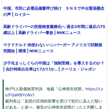
中国、市民に必需品備蓄呼び掛け ＳＮＳで中台緊張懸念
の声 | ロイター
高齢ドライバーの技能検査義務化へ 過去3年間に違反の75
歳以上 | 高齢ドライバー事故 | NHKニュース
マクドナルド 肉使わないハンバーガー アメリカで試験販
売開始 | 環境 | NHKニュース
少子化まっしぐらの中国は「強制受精」を導入するのか？
| 合計特殊出生率は1.7か1.1か… | クーリエ・ジャポン
神戸5人殺傷無罪判決 地裁「心神喪失状態」
https://t.c
o/FQaWBYcWv1
裁判長は「妄想の圧倒的影響を受けて犯行に及んだ疑い
がある」と述べ、被告が心神喪失状態だったと判断しま