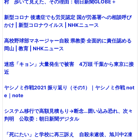
村 歩いて見えた、その理由：朝日新聞GLOBE＋
新型コロナ 後遺症でも労災認定 国が労基署への相談呼び
かけ | 新型コロナウイルス | NHKニュース
高校野球部マネージャー自殺 県教委 全面的に責任認める
岡山 | 教育 | NHKニュース
迷惑「キョン」大量発生で被害 4万頭 千葉から東京に接
近
ヤシノミ作戦2021 振り返り（その1）｜ヤシノミ作戦 not
e｜note
システム移行で高額見積もり→断念…囲い込み恐れ、次々
判明 公取委：朝日新聞デジタル
「死にたい」と学校に再三訴え 自殺未遂後、旭川中2凍