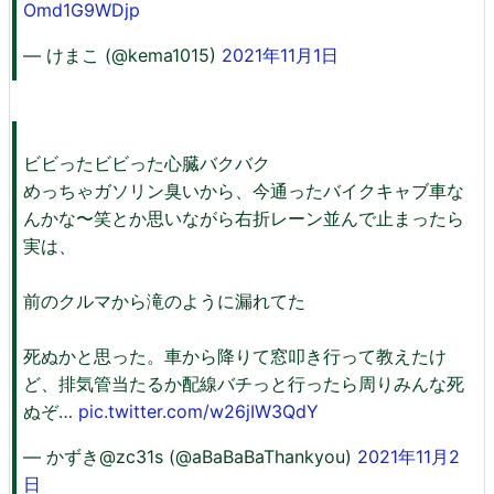
Omd1G9WDjp
— けまこ (@kema1015)
2021年11月1日
ビビったビビった心臓バクバク
めっちゃガソリン臭いから、今通ったバイクキャブ車な
んかな〜笑とか思いながら右折レーン並んで止まったら
実は、
前のクルマから滝のように漏れてた
死ぬかと思った。車から降りて窓叩き行って教えたけ
ど、排気管当たるか配線バチっと行ったら周りみんな死
ぬぞ…
pic.twitter.com/w26jIW3QdY
— かずき@zc31s (@aBaBaBaThankyou)
2021年11月2
日