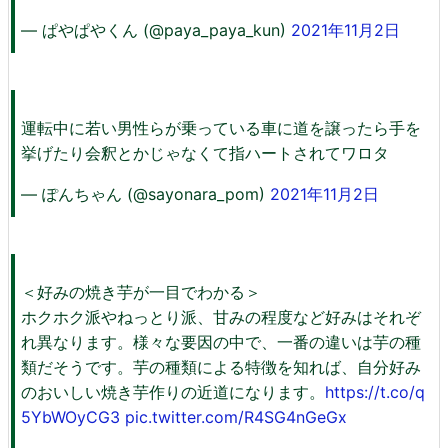
— ぱやぱやくん (@paya_paya_kun)
2021年11月2日
運転中に若い男性らが乗っている車に道を譲ったら手を
挙げたり会釈とかじゃなくて指ハートされてワロタ
— ぽんちゃん (@sayonara_pom)
2021年11月2日
＜好みの焼き芋が一目でわかる＞
ホクホク派やねっとり派、甘みの程度など好みはそれぞ
れ異なります。様々な要因の中で、一番の違いは芋の種
類だそうです。芋の種類による特徴を知れば、自分好み
のおいしい焼き芋作りの近道になります。
https://t.co/q
5YbWOyCG3
pic.twitter.com/R4SG4nGeGx