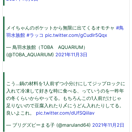
メイちゃんのポケットから無限に出てくるオモチャ
#鳥
羽水族館
#ラッコ
pic.twitter.com/gCudIr5Qqx
— 鳥羽水族館（TOBA AQUARIUM）
(@TOBA_AQUARIUM)
2021年11月3日
こう…鍋の材料を1人前ずつ小分けにしてジップロックに
入れて冷凍して好きな時に食べる、っていうのを一昨年
の冬くらいからやってる。もちろんこの1人前だけじゃ
足りないので豆腐入れたり〆にうどん入れたりしてる。
良いよこれ。
pic.twitter.com/dUfSQiiIav
— ブリグズビーまる子 (@maruland64)
2021年11月2日