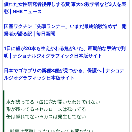
優れた女性研究者後押しする賞 東大の数学者など3人を表
彰 | NHKニュース
国産ワクチン「先頭ランナー」いまだ最終治験進めず 開
発者が語る訳 | 毎日新聞
1日に歯が20本も生えかわる魚がいた、画期的な手法で判
明 | ナショナルジオグラフィック日本版サイト
日本でゴキブリの新種3種が見つかる、保護へ | ナショナ
ルジオグラフィック日本版サイト
水が残ってる→缶に穴が開いたわけではない
形が残ってる→セルロースは残ってる
缶は膨れてない→ガスは発生してない
∴雑菌は繁殖してない≈食っても死なない