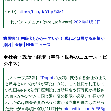
つづく
https://t.co/daYtgrEXM1
— れい(アマチュア) (@rei_software)
2021年11月3日
歯周病 江戸時代もかかっていた！ 現代とは異なる細菌が
原因 | 医療 | NHKニュース
◆社会・政治・経済（事件・世界のニュース・ビ
ジネス）
【スクープ第2弾】
#Dappi
の投稿に関係する会社の社長
と政界とのつながりが新たに判明。この社長が利用して
いた国会内の銀行口座開設には所属名や顔写真が掲載さ
れ個人が特定できる国会通行証の提示が必要。社長が提
示したのは国会議員の私設秘書か政党事務員のものだっ
た疑いが＝赤旗日曜版11月7日号
pic.twitter.com/dF6Bg