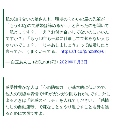
私の知り合いの娘さんも、職場の向かいの席の先輩が
「もう40なので結婚は諦めるか...」と言ったのを聞いて
「私とします？」「え？お付き合いしてないのにいいん
ですか？」「もう10年も一緒に仕事してて知らない人じ
ゃないでしょ？」「じゃあしましょう」って結婚したと
言ってた。うまくいってる。
https://t.co/j5hzSKqF6l
— 白玉あんこ (@D_nuts72)
2021年11月3日
感受性豊かな人は「心の防御力」が基本的に低いので、
他人の視線や表情でHPがガシガシ削られがちです。外に
出るときは「鈍感スイッチ」を入れてください。「感情
なしの自動運転」で嫌なことをやり過ごすことも身を護
るために大切ですよ。