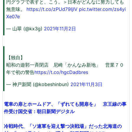
円グラフで表すと、こう。＞日本がどんなに努力しても
無意味。
https://t.co/zPUd79IjIV
pic.twitter.com/zs4yi
Xe07e
— 山翠 (@kx3g)
2021年11月2日
【独自】
昭和の遊郭一斉閉店 尼崎「かんなみ新地」 営業７０
年で初の警告
https://t.co/hgcDadbres
— 神戸新聞 (@kobeshinbun)
2021年11月3日
電車の扉とホームドア、「ずれても開扉を」 京王線の事
件受け国交省：朝日新聞デジタル
冷戦時代、「ソ連軍を迎え撃つ決戦場」だった北海道の