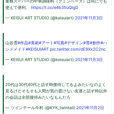
業務スーパーの中華調味料（クミンベース）は何にでも
使えて便利。
https://t.co/e4b35uQigD
— KEISUI ART STUDIO (@keisuiart)
2021年11月3日
山谷雪
#作品
#美術
#アート
#写真
#デザイン
#雪
#創作
#ハ
ンドメイド
#KEISUIART
pic.twitter.com/dE9Xx2C2nc
— KEISUI ART STUDIO (@keisuiart)
2021年11月3日
20代は30代40代と話す時接待してるよみたいなのよく
見るけどそもそも人間が気の置けない友達と話す時以外
の会話は全部接待みたいなもんだろ
— ツインテール今村 (@KYK_twintail)
2021年11月2日