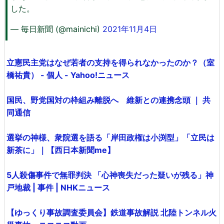
した。
— 毎日新聞 (@mainichi)
2021年11月4日
立憲民主党はなぜ若者の支持を得られなかったのか？（室
橋祐貴） - 個人 - Yahoo!ニュース
国民、野党国対の枠組み離脱へ 維新との連携念頭 ｜ 共
同通信
選挙の神様、衆院選を語る「岸田政権は小渕型」「立民は
新茶に」｜【西日本新聞me】
5人殺傷事件で無罪判決 「心神喪失だった疑いが残る」神
戸地裁 | 事件 | NHKニュース
【ゆっくり事故調査委員会】鉄道事故解説 北陸トンネル火