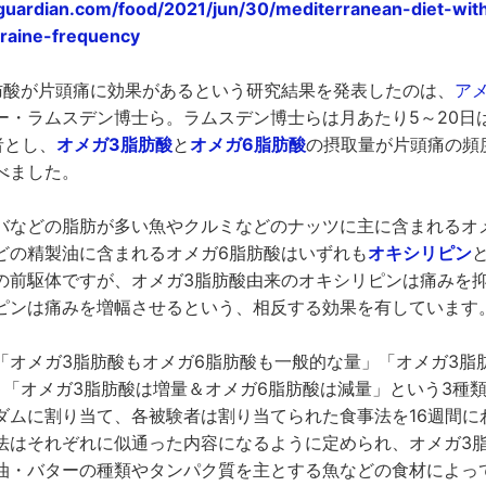
uardian.com/food/2021/jun/30/mediterranean-diet-with-
raine-frequency
肪酸が片頭痛に効果があるという研究結果を発表したのは、
ア
ー・ラムスデン博士ら。ラムスデン博士らは月あたり5～20日
者とし、
オメガ3脂肪酸
と
オメガ6脂肪酸
の摂取量が片頭痛の頻
べました。
バなどの脂肪が多い魚やクルミなどのナッツに主に含まれるオ
どの精製油に含まれるオメガ6脂肪酸はいずれも
オキシリピン
の前駆体ですが、オメガ3脂肪酸由来のオキシリピンは痛みを抑
ピンは痛みを増幅させるという、相反する効果を有しています
「オメガ3脂肪酸もオメガ6脂肪酸も一般的な量」「オメガ3脂
」「オメガ3脂肪酸は増量＆オメガ6脂肪酸は減量」という3種
ダムに割り当て、各被験者は割り当てられた食事法を16週間に
法はそれぞれに似通った内容になるように定められ、オメガ3脂
油・バターの種類やタンパク質を主とする魚などの食材によっ