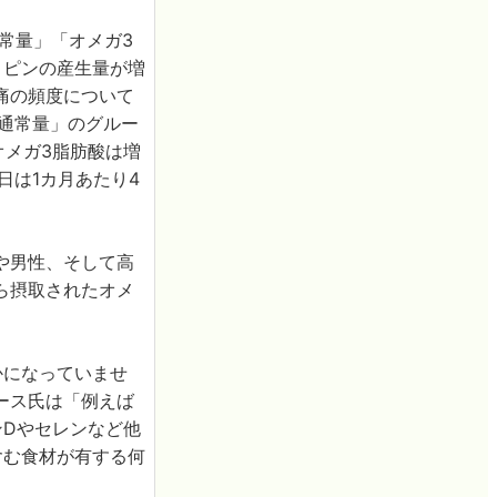
常量」「オメガ3
リピンの産生量が増
痛の頻度について
通常量」のグルー
オメガ3脂肪酸は増
日は1カ月あたり4
や男性、そして高
ら摂取されたオメ
。
かになっていませ
ース氏は「例えば
ンDやセレンなど他
含む食材が有する何