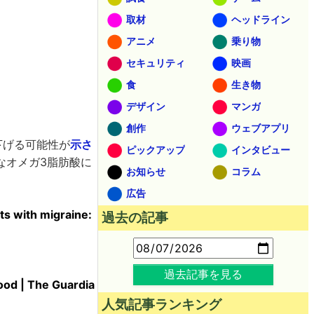
取材
ヘッドライン
アニメ
乗り物
セキュリティ
映画
食
生き物
デザイン
マンガ
創作
ウェブアプリ
下げる可能性が
示さ
ピックアップ
インタビュー
なオメガ3脂肪酸に
お知らせ
コラム
広告
lts with migraine:
過去の記事
過去記事を見る
Food | The Guardia
人気記事ランキング