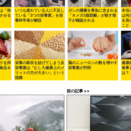
は「体
いつも疲れている人に不足し
ガンの腫瘍を青魚に含まれる
本当
させる
ている「3つの栄養素」を栄
「オメガ3脂肪酸」が殺す様
は何
養科学者が解説
子が確認される
を洗
こと
クを抑
栄養の吸収を妨げてしまう反
脳のニューロンの数を増やす
健康
食品＆
栄養素は「むしろ健康上のメ
栄養素が判明
食事
リットの方が大きい」という
は？
指摘
前の記事 >>