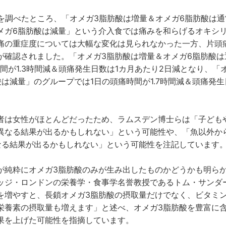
者を調べたところ、「オメガ3脂肪酸は増量＆オメガ6脂肪酸は通
メガ6脂肪酸は減量」という介入食では痛みを和らげるオキシ
痛の重症度については大幅な変化は見られなかった一方、片頭
が確認されました。「オメガ3脂肪酸は増量＆オメガ6脂肪酸は
間が1.3時間減＆頭痛発生日数は1カ月あたり2日減となり、「
は減量」のグループでは1日の頭痛時間が1.7時間減＆頭痛発生
。
者は女性がほとんどだったため、ラムスデン博士らは「子ども
異なる結果が出るかもしれない」という可能性や、「魚以外か
なる結果が出るかもしれない」という可能性を注記しています
が純粋にオメガ3脂肪酸のみが生み出したものかどうかも明ら
ッジ・ロンドンの栄養学・食事学名誉教授であるトム・サンダ
を増やすと、長鎖オメガ3脂肪酸の摂取量だけでなく、ビタミ
栄養素の摂取量も増えます」と述べ、オメガ3脂肪酸を豊富に
果を上げた可能性を指摘しています。