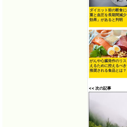
ダイエット前の断食に
重と血圧を長期間減少
効果」があると判明
がんや心臓発作のリス
えるために控えるべき
推奨される食品とは？
<< 次の記事