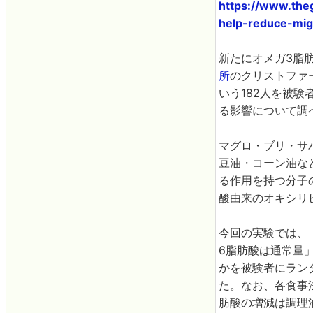
https://www.theg
help-reduce-mig
新たにオメガ3脂
所
のクリストファ
いう182人を被験
る影響について調
マグロ・ブリ・サ
豆油・コーン油な
る作用を持つ分子
酸由来のオキシリ
今回の実験では、
6脂肪酸は通常量
かを被験者にラン
た。なお、各食事
肪酸の増減は調理