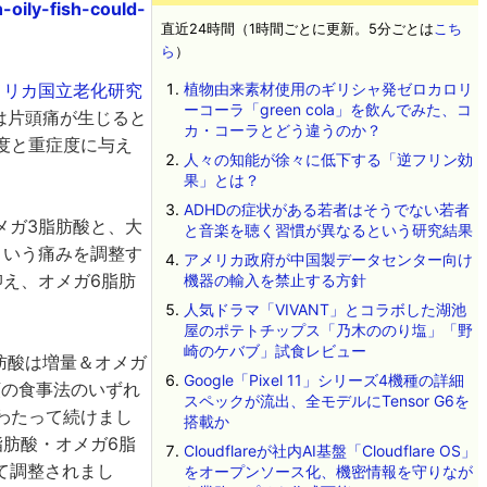
oily-fish-could-
直近24時間（1時間ごとに更新。5分ごとは
こち
ら
）
メリカ国立老化研究
植物由来素材使用のギリシャ発ゼロカロリ
ーコーラ「green cola」を飲んでみた、コ
は片頭痛が生じると
カ・コーラとどう違うのか？
度と重症度に与え
人々の知能が徐々に低下する「逆フリン効
果」とは？
ADHDの症状がある若者はそうでない若者
メガ3脂肪酸と、大
と音楽を聴く習慣が異なるという研究結果
という痛みを調整す
アメリカ政府が中国製データセンター向け
え、オメガ6脂肪
機器の輸入を禁止する方針
。
人気ドラマ「VIVANT」とコラボした湖池
屋のポテトチップス「乃木ののり塩」「野
崎のケバブ」試食レビュー
肪酸は増量＆オメガ
Google「Pixel 11」シリーズ4機種の詳細
類の食事法のいずれ
スペックが流出、全モデルにTensor G6を
わたって続けまし
搭載か
肪酸・オメガ6脂
Cloudflareが社内AI基盤「Cloudflare OS」
て調整されまし
をオープンソース化、機密情報を守りなが