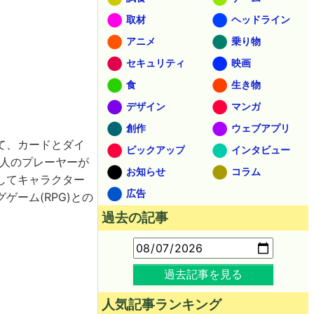
取材
ヘッドライン
アニメ
乗り物
セキュリティ
映画
食
生き物
デザイン
マンガ
創作
ウェブアプリ
て、カードとダイ
ピックアップ
インタビュー
4人のプレーヤーが
お知らせ
コラム
してキャラクター
広告
ーム(RPG)との
過去の記事
過去記事を見る
人気記事ランキング