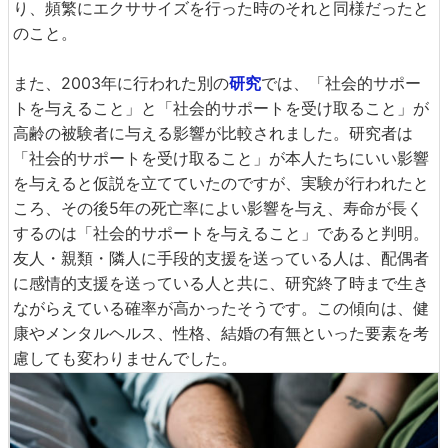
り、頻繁にエクササイズを行った時のそれと同様だったと
のこと。
また、2003年に行われた別の
研究
では、「社会的サポー
トを与えること」と「社会的サポートを受け取ること」が
高齢の被験者に与える影響が比較されました。研究者は
「社会的サポートを受け取ること」が本人たちにいい影響
を与えると仮説を立てていたのですが、実験が行われたと
ころ、その後5年の死亡率によい影響を与え、寿命が長く
するのは「社会的サポートを与えること」であると判明。
友人・親類・隣人に手段的支援を送っている人は、配偶者
に感情的支援を送っている人と共に、研究終了時まで生き
ながらえている確率が高かったそうです。この傾向は、健
康やメンタルヘルス、性格、結婚の有無といった要素を考
慮しても変わりませんでした。