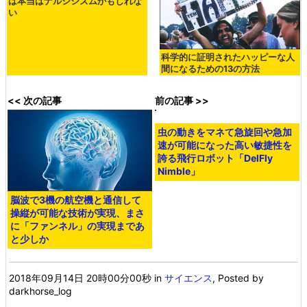
は本当はナルシシズムかもしれな
い
科学的に証明されたハッピーな人
間になるための13の方法
<< 次の記事
前の記事 >>
虫の動きをマネて急旋回や急加
速が可能になった高い敏捷性を
誇る飛行ロボット「DelFly
Nimble」
脳波で3機の航空機と通信して
操縦が可能な技術が実現、まさ
に「ファンネル」の実現まであ
と少しか
2018年09月14日 20時00分00秒
in
サイエンス
, Posted by
darkhorse_log