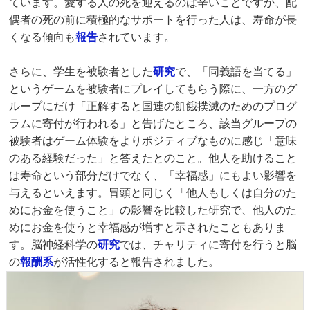
ています。愛する人の死を迎えるのは辛いことですが、配
偶者の死の前に積極的なサポートを行った人は、寿命が長
くなる傾向も
報告
されています。
さらに、学生を被験者とした
研究
で、「同義語を当てる」
というゲームを被験者にプレイしてもらう際に、一方のグ
ループにだけ「正解すると国連の飢餓撲滅のためのプログ
ラムに寄付が行われる」と告げたところ、該当グループの
被験者はゲーム体験をよりポジティブなものに感じ「意味
のある経験だった」と答えたとのこと。他人を助けること
は寿命という部分だけでなく、「幸福感」にもよい影響を
与えるといえます。冒頭と同じく「他人もしくは自分のた
めにお金を使うこと」の影響を比較した研究で、他人のた
めにお金を使うと幸福感が増すと示されたこともありま
す。脳神経科学の
研究
では、チャリティに寄付を行うと脳
の
報酬系
が活性化すると報告されました。